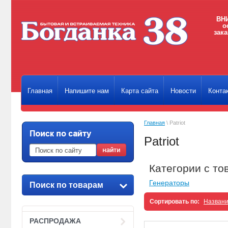
ВНИ
о
зака
Главная
Напишите нам
Карта сайта
Новости
Конта
Главная
\ Patriot
Patriot
Категории с тов
Генераторы
Поиск по товарам
Сортировать по:
Назван
РАСПРОДАЖА