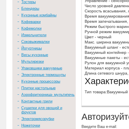
Управление - сенсорн
Тостеры
Число уровней давлени
Блендеры
Скорость всасывания, л
Кухонные комбайны
Время вакуумирования,
Время запечатывания, 
Кофеварки
Режим быстрого марино
Кофемолки
Ручной режим вакуумир
Измельчители
Цвет - черный
Соковыжималки
Макс. ширина вакуумны
Вакуумный шланг - ест
Йогуртницы
Вакуумный контейнер -
Весы кухонные
Вакуумные пакеты - ес
Мультирезки
Рулон для вакуумной уп
Материал корпуса - пл
Упаковщики вакуумные
Длина сетевого шнура, 
Электронные термощупы
Характери
Кухонные процессоры
Плитки настольные
Тип товара:Вакуумный
Аэрофритюрница- мультипечь
Контактные грили
Сушилки для овощей и
фруктов
Авторизуйт
Электромясорубки
Ножеточки
Введите Ваш e-mail: