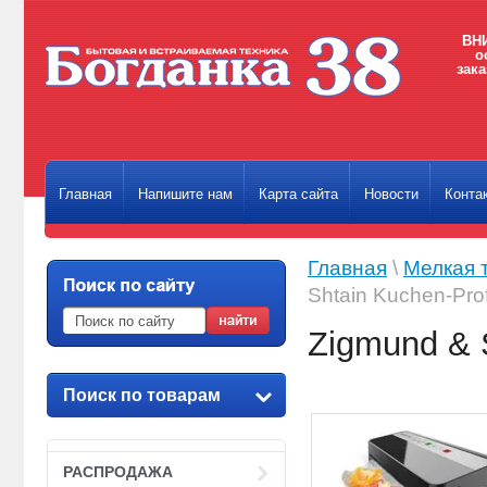
ВНИ
о
зака
Главная
Напишите нам
Карта сайта
Новости
Конта
Главная
\
Мелкая 
Shtain Kuchen-Pro
Zigmund & 
Поиск по товарам
РАСПРОДАЖА