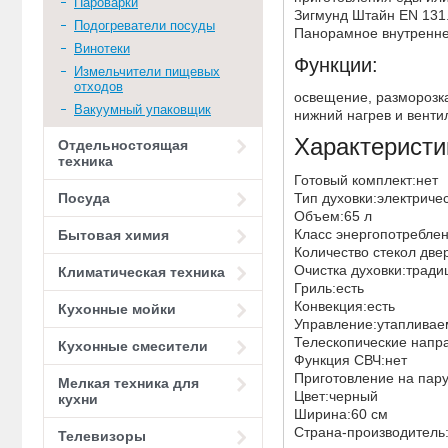
Пароварки
Зигмунд Штайн EN 131.
Подогреватели посуды
Панорамное внутреннее
Винотеки
Функции:
Измельчители пищевых
отходов
освещение, разморозка
Вакуумный упаковщик
нижний нагрев и вентил
Характеристи
Отдельностоящая
техника
Готовый комплект:нет
Тип духовки:электрич
Посуда
Объем:65 л
Класс энергопотребле
Бытовая химия
Количество стекол дв
Очистка духовки:трад
Климатическая техника
Гриль:есть
Конвекция:есть
Кухонные мойки
Управление:утаплива
Телескопические нап
Кухонные смесители
Функция СВЧ:нет
Приготовление на пар
Мелкая техника для
Цвет:черный
кухни
Ширина:60 см
Страна-производитель
Телевизоры