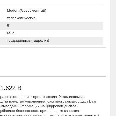
Modern(Современный)
телескопические
6
65 л.
традиционная(гидролиз)
1.622 B
дь он выполнен из черного стекла. Утапливаемые
д за панелью управления, сам программатор даст Вам
с выводом информации на цифровой дисплей.
обавляя безопасность при проверке качества
живать противни на весу. Дверца духовки электрической