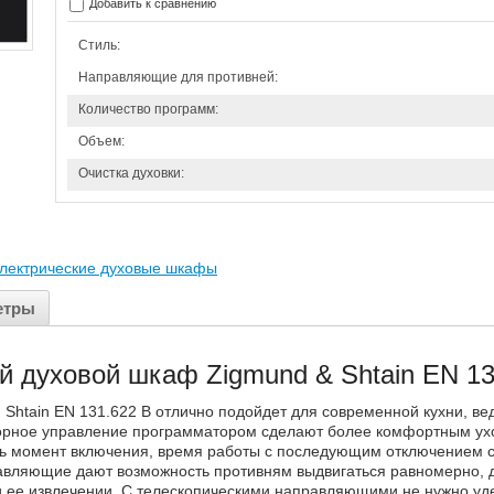
Добавить к сравнению
Стиль:
Направляющие для противней:
Количество программ:
Объем:
Очистка духовки:
лектрические духовые шкафы
етры
й духовой шкаф Zigmund & Shtain EN 13
Shtain EN 131.622 B отлично подойдет для современной кухни, ве
орное управление программатором сделают более комфортным ухо
ть момент включения, время работы с последующим отключением 
авляющие дают возможность противням выдвигаться равномерно, д
 ее извлечении. С телескопическими направляющими не нужно удер