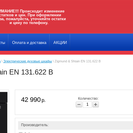
МАНИЕ!!! Происходит изменение
статков и цен. При оформлении
за, пожалуйста, уточняйте остатки
и цену по телефону.
кты
Оплата и доставка
АКЦИИ
а
\
Электрические духовые шкафы
\ Zigmund & Shtain EN 131.622 B
ain EN 131.622 B
42 990
Количество:
р.
Производитель: