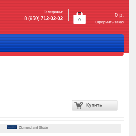
Телефоны:
0
р.
8 (950)
712-02-02
0
Оформить заказ
Zigmund and Shtain