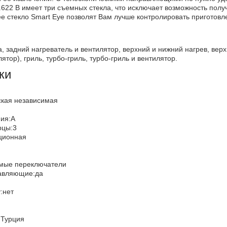
622 B имеет три съемных стекла, что исключает возможность полу
 стекло Smart Eye позволят Вам лучше контролировать приготовл
, задний нагреватель и вентилятор, верхний и нижний нагрев, верх
ятор), гриль, турбо-гриль, турбо-гриль и вентилятор.
ки
еская независимая
ния:A
ерцы:3
иционная
емые переключатели
равляющие:да
у:нет
:Турция