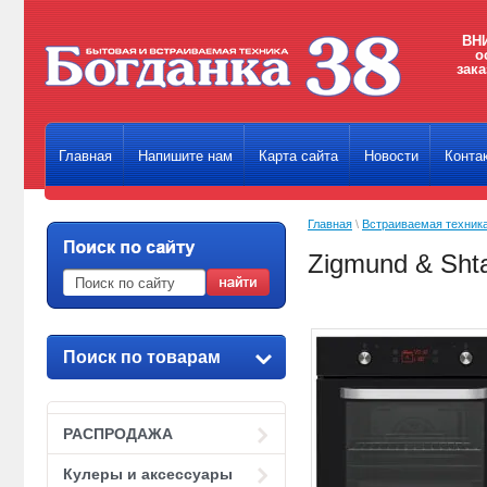
ВНИ
о
зака
Главная
Напишите нам
Карта сайта
Новости
Конта
Главная
\
Встраиваемая техник
Zigmund & Sht
Поиск по товарам
РАСПРОДАЖА
Кулеры и аксессуары