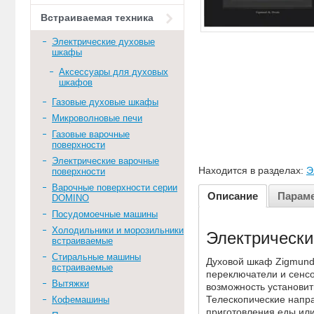
Встраиваемая техника
Электрические духовые
шкафы
Аксессуары для духовых
шкафов
Газовые духовые шкафы
Микроволновые печи
Газовые варочные
поверхности
Электрические варочные
Находится в разделах:
Э
поверхности
Варочные поверхности серии
Описание
Парам
DOMINO
Посудомоечные машины
Холодильники и морозильники
Электрически
встраиваемые
Стиральные машины
Духовой шкаф Zigmund 
встраиваемые
переключатели и сенс
Вытяжки
возможность установи
Телескопические напр
Кофемашины
приготовления еды или