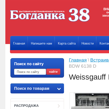
ВНИ
о
зака
Главная
Напишите нам
Карта сайта
Новости
Конта
Главная
\
Встраив
BDW 6138 D
Weissgauff
Поиск по товарам
РАСПРОДАЖА