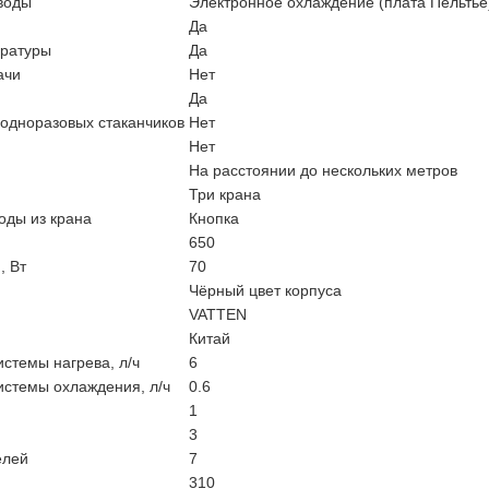
воды
Электронное охлаждение (плата Пельтье)
Да
ературы
Да
ачи
Нет
Да
 одноразовых стаканчиков
Нет
Нет
На расстоянии до нескольких метров
Три крана
оды из крана
Кнопка
650
, Вт
70
Чёрный цвет корпуса
VATTEN
Китай
стемы нагрева, л/ч
6
истемы охлаждения, л/ч
0.6
1
3
елей
7
310