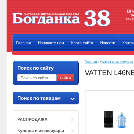
ВНИ
о
зака
Главная
Напишите нам
Карта сайта
Новости
Конта
Главная
\
Кулеры и аксессуары
VATTEN L46N
Поиск по товарам
РАСПРОДАЖА
Кулеры и аксессуары