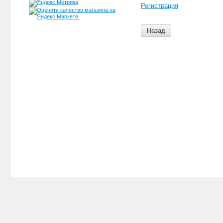
Регистрация
Назад
Главная
Напишите нам
Карта сайта
Новости
Контакты
Copyright © 2014 - 2026
Белгород, Богдана Хмельницкого 
дом 38