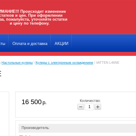
МАНИЕ!!! Происходит изменение
статков и цен. При оформлении
за, пожалуйста, уточняйте остатки
и цену по телефону.
кты
Оплата и доставка
АКЦИИ
\
Настольные кулеры
\
Кулеры с электронным охлаждением
\ VATTEN L46NE
E
16 500
Количество:
р.
Производитель: