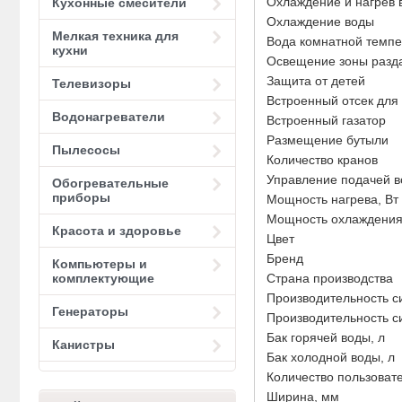
Охлаждение и нагрев 
Кухонные смесители
Охлаждение воды
Мелкая техника для
Вода комнатной темп
кухни
Освещение зоны разд
Защита от детей
Телевизоры
Встроенный отсек для
Водонагреватели
Встроенный газатор
Размещение бутыли
Пылесосы
Количество кранов
Управление подачей в
Обогревательные
приборы
Мощность нагрева, Вт
Мощность охлаждения
Красота и здоровье
Цвет
Бренд
Компьютеры и
Страна производства
комплектующие
Производительность си
Генераторы
Производительность с
Бак горячей воды, л
Канистры
Бак холодной воды, л
Количество пользоват
Ширина, мм