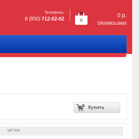
Телефоны:
0
р.
8 (950)
712-02-02
0
Оформить заказ
VATTEN