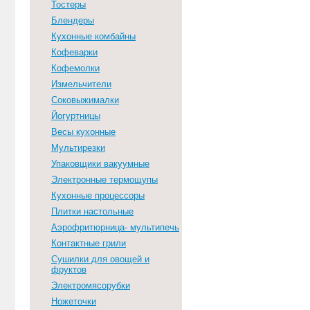
Тостеры
Блендеры
Кухонные комбайны
Кофеварки
Кофемолки
Измельчители
Соковыжималки
Йогуртницы
Весы кухонные
Мультирезки
Упаковщики вакуумные
Электронные термощупы
Кухонные процессоры
Плитки настольные
Аэрофритюрница- мультипечь
Контактные грили
Сушилки для овощей и
фруктов
Электромясорубки
Ножеточки