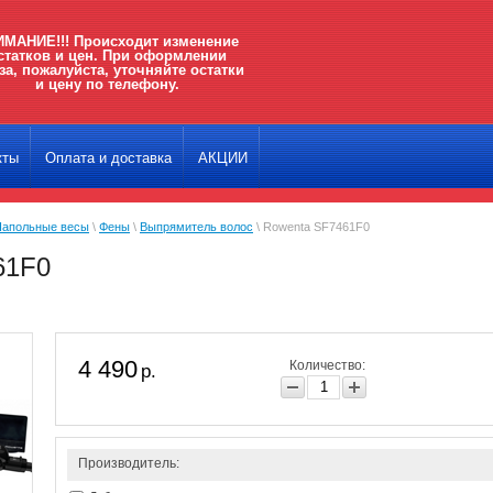
МАНИЕ!!! Происходит изменение
статков и цен. При оформлении
за, пожалуйста, уточняйте остатки
и цену по телефону.
кты
Оплата и доставка
АКЦИИ
Напольные весы
\
Фены
\
Выпрямитель волос
\ Rowenta SF7461F0
61F0
4 490
Количество:
р.
Производитель: