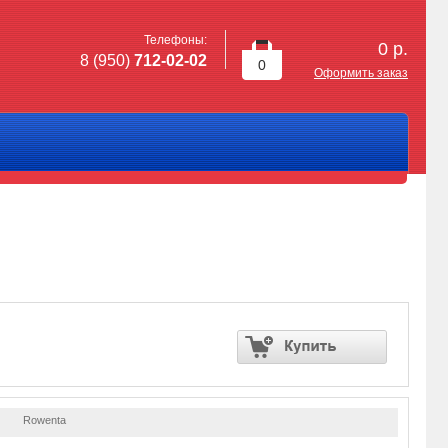
Телефоны:
0
р.
8 (950)
712-02-02
0
Оформить заказ
Rowenta