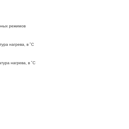
ы
рных режимов
ура нагрева, в ˚С
ура нагрева, в ˚С