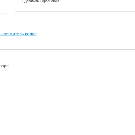
Добавить к сравнению
ыпрямитель волос
варе
я