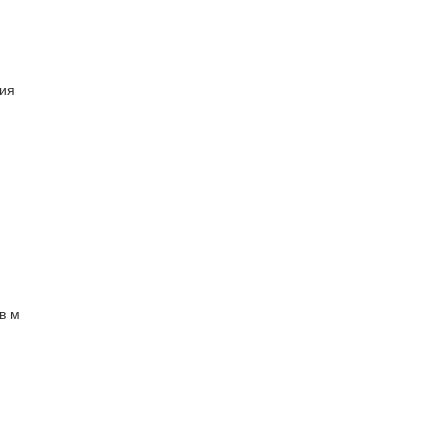
ия
в м