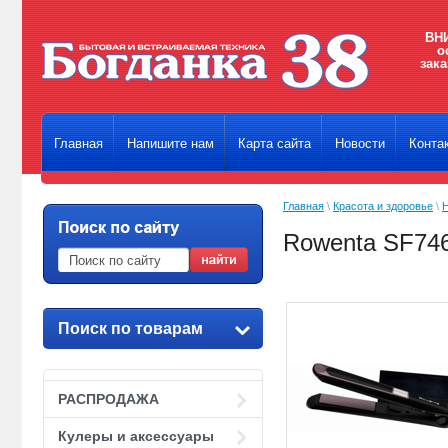
ВНИ
о
зака
Главная
Напишите нам
Карта сайта
Новости
Конта
Главная
\
Красота и здоровье
\
Rowenta SF74
Поиск по товарам
РАСПРОДАЖА
Кулеры и аксессуары