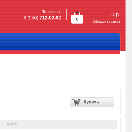
Телефоны:
0
р.
8 (950)
712-02-02
0
Оформить заказ
OASIS