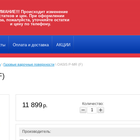
МАНИЕ!!! Происходит изменение
статков и цен. При оформлении
за, пожалуйста, уточняйте остатки
и цену по телефону.
кты
Оплата и доставка
АКЦИИ
а
\
Газовые варочные поверхности
\ OASIS P-MR (F)
F)
11 899
Количество:
р.
Производитель: