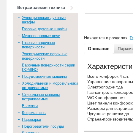
Встраиваемая техника
Электрические духовые
шкафы
Газовые духовые шкафы
Микроволновые печи
Находится в разделах:
Г
Газовые варочные
поверхности
Описание
Парам
Электрические варочные
поверхности
Характеристи
Варочные поверхности серии
DOMINO
Всего конфорок:4 шт.
Посудомоечные машины
Управление:поворотн
Холодильники и морозильники
Электроподжиг:да
встраиваемые
Газ-контроль конфоро
Стиральные машины
WOK конфорка:нет
встраиваемые
Цвет панели конфоро
Вытяжки
Размеры для встраива
Кофемашины
Чугунные решетки:да
Страна-производитель
Пароварки
Подогреватели посуды