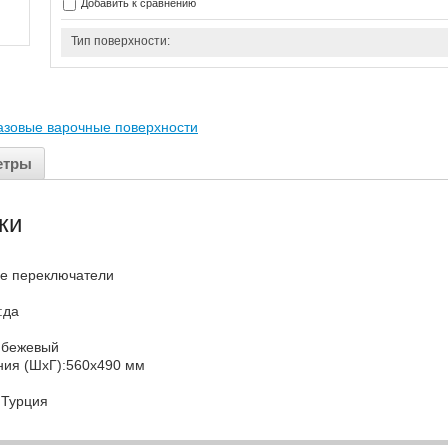
Добавить к сравнению
Тип поверхности:
азовые варочные поверхности
етры
ки
ые переключатели
к:да
к:бежевый
ния (ШхГ):560x490 мм
:Турция