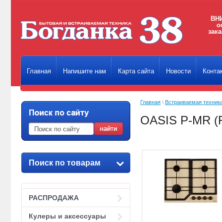
ВНИ
о
зака
Главная
Напишите нам
Карта сайта
Новости
Конта
Главная
\
Встраиваемая техник
OASIS P-MR (
Поиск по товарам
РАСПРОДАЖА
Кулеры и аксессуары