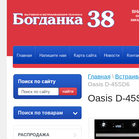
ВНИ
о
зака
Главная
Напишите нам
Карта сайта
Новости
Конта
Главная
\
Встраив
Oasis D-45SD6
Oasis D-4
Поиск по товарам
РАСПРОДАЖА