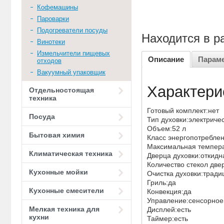
Кофемашины
Пароварки
Подогреватели посуды
Находится в р
Винотеки
Измельчители пищевых
Описание
Парам
отходов
Вакуумный упаковщик
Характери
Отдельностоящая
техника
Готовый комплект:нет
Посуда
Тип духовки:электрич
Объем:52 л
Бытовая химия
Класс энергопотребле
Максимальная темпер
Климатическая техника
Дверца духовки:откид
Количество стекол дв
Кухонные мойки
Очистка духовки:трад
Гриль:да
Кухонные смесители
Конвекция:да
Управление:сенсорное
Мелкая техника для
Дисплей:есть
кухни
Таймер:есть