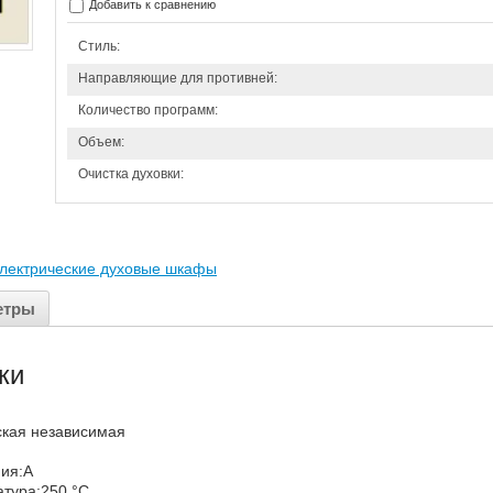
Добавить к сравнению
Стиль:
Направляющие для противней:
Количество программ:
Объем:
Очистка духовки:
лектрические духовые шкафы
етры
ки
еская независимая
ния:А
атура:250 °С