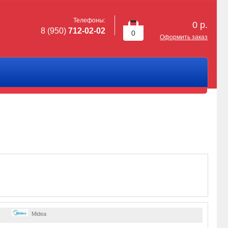
Телефоны:
0
р.
8 (950)
712-02-02
0
Оформить заказ
Midea