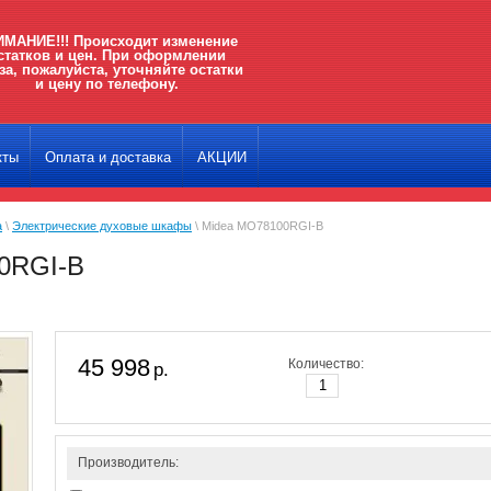
МАНИЕ!!! Происходит изменение
статков и цен. При оформлении
за, пожалуйста, уточняйте остатки
и цену по телефону.
кты
Оплата и доставка
АКЦИИ
а
\
Электрические духовые шкафы
\ Midea MO78100RGI-B
0RGI-B
45 998
Количество:
р.
Производитель: