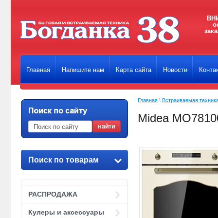
ВНИ
о
зака
Главная
Напишите нам
Карта сайта
Новости
Конта
Главная
\
Встраиваемая техник
Midea MO7810
Поиск по товарам
РАСПРОДАЖА
Кулеры и аксессуары