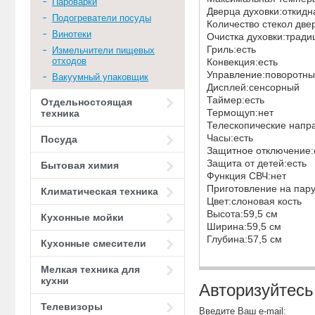
Пароварки
Дверца духовки:откид
Подогреватели посуды
Количество стекол дв
Винотеки
Очистка духовки:трад
Гриль:есть
Измельчители пищевых
отходов
Конвекция:есть
Управление:поворотн
Вакуумный упаковщик
Дисплей:сенсорный
Таймер:есть
Отдельностоящая
Термощуп:нет
техника
Телескопические нап
Часы:есть
Посуда
Защитное отключение:
Защита от детей:есть
Бытовая химия
Функция СВЧ:нет
Приготовление на пар
Климатическая техника
Цвет:слоновая кость
Высота:59,5 см
Кухонные мойки
Ширина:59,5 см
Глубина:57,5 см
Кухонные смесители
Мелкая техника для
кухни
Авторизуйтесь
Телевизоры
Введите Ваш e-mail: