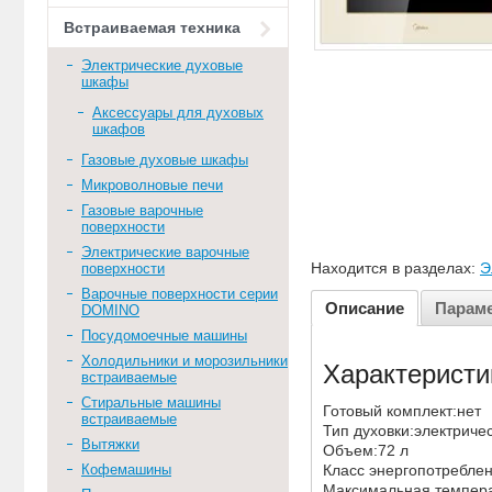
Встраиваемая техника
Электрические духовые
шкафы
Аксессуары для духовых
шкафов
Газовые духовые шкафы
Микроволновые печи
Газовые варочные
поверхности
Электрические варочные
Находится в разделах:
Э
поверхности
Варочные поверхности серии
Описание
Парам
DOMINO
Посудомоечные машины
Холодильники и морозильники
Характеристи
встраиваемые
Стиральные машины
Готовый комплект:нет
встраиваемые
Тип духовки:электрич
Вытяжки
Объем:72 л
Класс энергопотребле
Кофемашины
Максимальная темпер