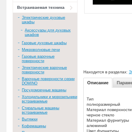
Встраиваемая техника
Электрические духовые
шкафы
Аксессуары для духовых
шкафов
Газовые духовые шкафы
Микроволновые печи
Газовые варочные
поверхности
Электрические варочные
Находится в разделах:
Э
поверхности
Варочные поверхности серии
Описание
Парам
DOMINO
Посудомоечные машины
Холодильники и морозильники
Тип
встраиваемые
полноразмерный
Стиральные машины
Материал поверхности
встраиваемые
черное стекло
Вытяжки
Материал фурнитуры
алюминий
Кофемашины
Цвет фурнитуры