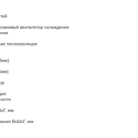
етей
ровневый вентилятор охлаждения
енки
ая теплоизоляция
8мм)
5мм)
op
ция
ности
хГ, мм
вания ВхШхГ, мм