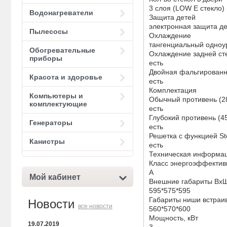
3 слоя (LOW E стекло)
Водонагреватели
Защита детей
электронная защита д
Пылесосы
Охлаждение
тангенциальный одноу
Обогревательные
Охлаждение задней ст
приборы
есть
Двойная фальгированн
Красота и здоровье
есть
Комплектация
Компьютеры и
Обычный противень (2
комплектующие
есть
Глубокий противень (4
Генераторы
есть
Решетка с функцией St
Канистры
есть
Техническая информа
Класс энергоэффектив
А
Мой кабинет
Внешние габариты ВхШ
595*575*595
Габариты ниши встраи
Новости
все новости
560*570*600
Мощность, кВт
19.07.2019
3