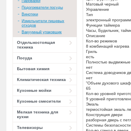
Пароварки
Матовый черный
Подогреватели посуды
Управление
Винотеки
Тип
электронный программ
Измельчители пищевых
Функции таймера
отходов
Часы, Будильник, тайм
Вакуумный упаковщик
Описание
Кол-во режимов
Отдельностоящая
8 комбинаций нагрева
техника
Гриль
есть
Посуда
Полностью выдвижные
нет
Бытовая химия
Система доводчиков дв
нет
Климатическая техника
"Объем духового шкафа
65
Кухонные мойки
Кол-во уровней пригот
9 уровней приготовле
Кухонные смесители
Эмаль
термостойкая эмаль ле
Мелкая техника для
Конструкция двери
кухни
разборная дверь с пе
Системы безопасности
Телевизоры
Кол-во стекол в двери