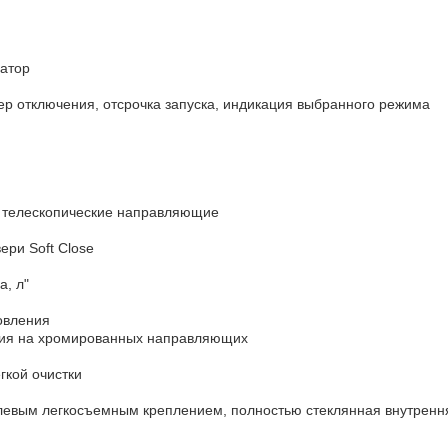
атор
ер отключения, отсрочка запуска, индикация выбранного режима
 телескопические направляющие
ери Soft Close
, л"
овления
ния на хромированных направляющих
гкой очистки
тлевым легкосъемным креплением, полностью стеклянная внутренн