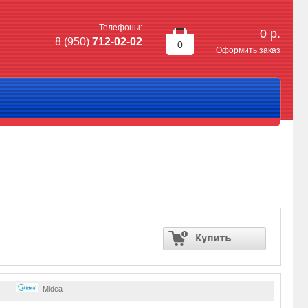
Телефоны:
0
р.
8 (950)
712-02-02
0
Оформить заказ
Midea