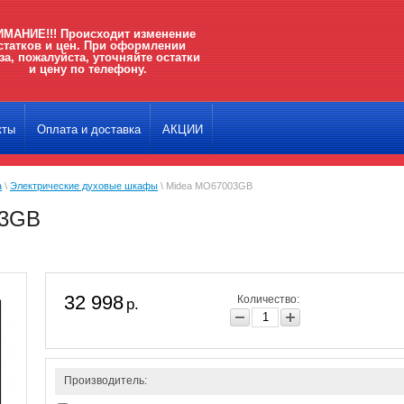
МАНИЕ!!! Происходит изменение
статков и цен. При оформлении
за, пожалуйста, уточняйте остатки
и цену по телефону.
кты
Оплата и доставка
АКЦИИ
а
\
Электрические духовые шкафы
\ Midea MO67003GB
03GB
32 998
Количество:
р.
Производитель: