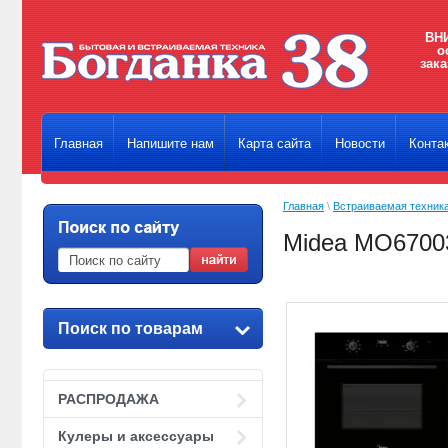
ВНИ
о
зака
Главная
Напишите нам
Карта сайта
Новости
Конта
Главная
\
Встраиваемая техник
Midea MO670
Поиск по товарам
РАСПРОДАЖА
Кулеры и аксессуары