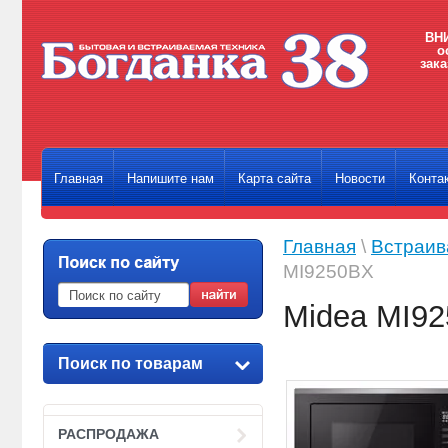
ВНИ
о
зака
Главная
Напишите нам
Карта сайта
Новости
Конта
Главная
\
Встраив
MI9250BX
Midea MI9
Поиск по товарам
РАСПРОДАЖА