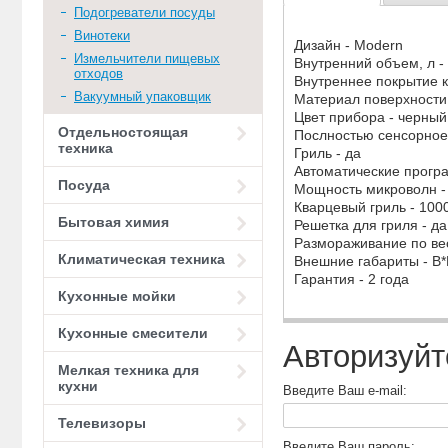
Подогреватели посуды
Винотеки
Дизайн - Modern
Измельчители пищевых
Внутренний объем, л -
отходов
Внутреннее покрытие 
Вакуумный упаковщик
Материал поверхности
Цвет прибора - черны
Отдельностоящая
Послностью сенсорное 
техника
Гриль - да
Автоматические прогр
Посуда
Мощность микроволн -
Кварцевый гриль - 10
Бытовая химия
Решетка для гриля - да
Размораживание по вес
Климатическая техника
Внешние габариты - В*
Гарантия - 2 года
Кухонные мойки
Кухонные смесители
Авторизуйт
Мелкая техника для
кухни
Введите Ваш e-mail:
Телевизоры
Введите Ваш пароль: