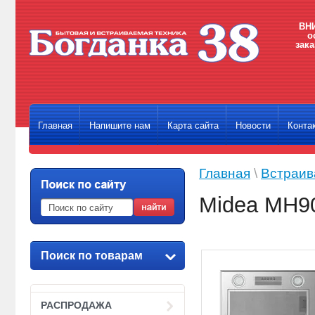
ВНИ
о
зака
Главная
Напишите нам
Карта сайта
Новости
Конта
Главная
\
Встраив
Midea MH9
Поиск по товарам
РАСПРОДАЖА