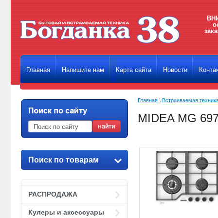
ВНИ
о
зака
Главная
Напишите нам
Карта сайта
Новости
Конта
Главная
\
Встраиваемая техник
MIDEA MG 69
Поиск по товарам
РАСПРОДАЖА
Кулеры и аксессуары