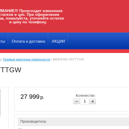
МАНИЕ!!! Происходит изменение
статков и цен. При оформлении
за, пожалуйста, уточняйте остатки
и цену по телефону.
кты
Оплата и доставка
АКЦИИ
а
\
Газовые варочные поверхности
\ MIDEA MG 697TTGW
7TTGW
27 999
Количество:
р.
Производитель: