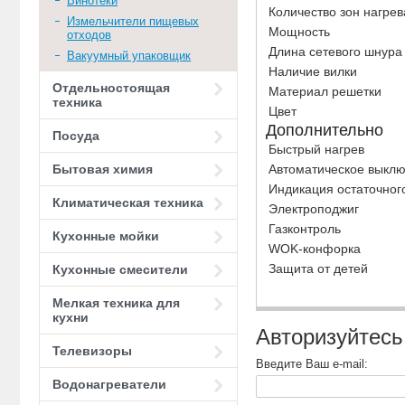
Винотеки
Количество зон нагрев
Измельчители пищевых
Мощность
отходов
Длина сетевого шнура
Вакуумный упаковщик
Наличие вилки
Отдельностоящая
Материал решетки
техника
Цвет
Дополнительно
Посуда
Быстрый нагрев
Автоматическое выкл
Бытовая химия
Индикация остаточног
Климатическая техника
Электроподжиг
Газконтроль
Кухонные мойки
WOK-конфорка
Защита от детей
Кухонные смесители
Мелкая техника для
кухни
Авторизуйтесь
Телевизоры
Введите Ваш e-mail:
Водонагреватели