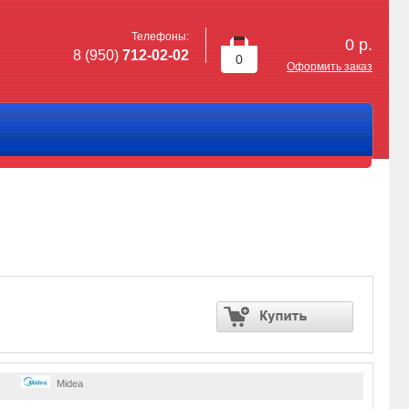
Телефоны:
0
р.
8 (950)
712-02-02
0
Оформить заказ
Midea