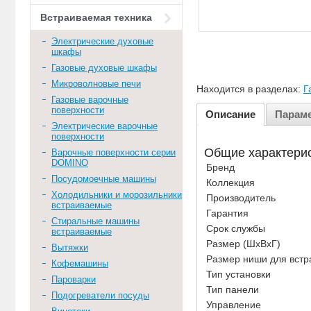
Встраиваемая техника
Электрические духовые
шкафы
Газовые духовые шкафы
Микроволновые печи
Находится в разделах:
Г
Газовые варочные
поверхности
Описание
Парам
Электрические варочные
поверхности
Общие характери
Варочные поверхности серии
DOMINO
Бренд
Посудомоечные машины
Коллекция
Холодильники и морозильники
Производитель
встраиваемые
Гарантия
Стиральные машины
Срок службы
встраиваемые
Размер (ШхВхГ)
Вытяжки
Размер ниши для встр
Кофемашины
Тип установки
Пароварки
Тип панели
Подогреватели посуды
Управление