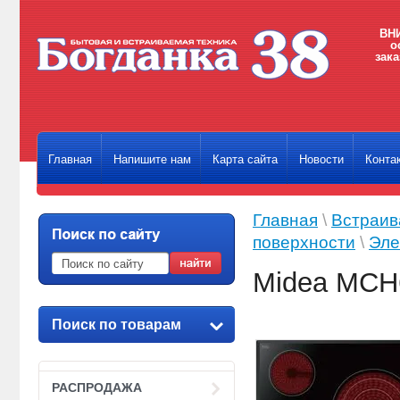
ВНИ
о
зака
Главная
Напишите нам
Карта сайта
Новости
Конта
Главная
\
Встраив
поверхности
\
Эле
Midea MCH
Поиск по товарам
РАСПРОДАЖА