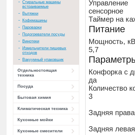
Управление
Стиральные машины
встраиваемые
сенсорное
Вытяжки
Таймер на ка
Кофемашины
Питание
Пароварки
Подогреватели посуды
Мощность, кВ
Винотеки
Измельчители пищевых
5,7
отходов
Параметры
Вакуумный упаковщик
Отдельностоящая
Конфорка с д
техника
да
Посуда
Количество к
3
Бытовая химия
Климатическая техника
Задняя правая
Кухонные мойки
Задняя левая:
Кухонные смесители