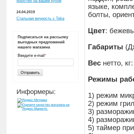
Маэстро на вашей кухне
языке, компл
24.04.2019
болты, ориен
Стальная вечность с Teka
Цвет
: бежев
Подписаться на рассылку
выгодных предложений
Габариты
(Д
нашего магазина
Введите e-mail
*
Вес
нетто, кг:
Отправить
Режимы раб
Информеры:
1) режим мик
2) режим гри
3) разморажи
4) разморажи
5) таймер при