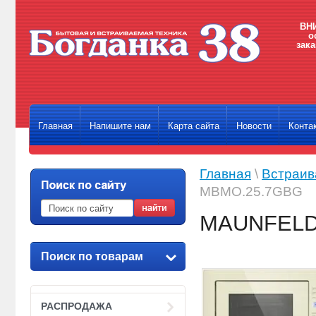
ВНИ
о
зака
Главная
Напишите нам
Карта сайта
Новости
Конта
Главная
\
Встраив
MBMO.25.7GBG
MAUNFELD
Поиск по товарам
РАСПРОДАЖА