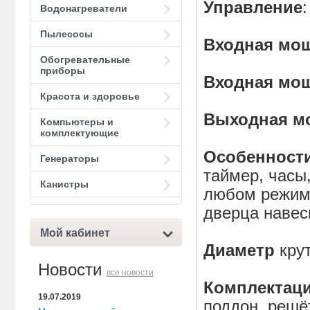
Управление
Водонагреватели
Пылесосы
Входная мо
Обогревательные
приборы
Входная мо
Красота и здоровье
Выходная м
Компьютеры и
комплектующие
Особенност
Генераторы
таймер, часы,
Канистры
любом режиме
дверца навес
Мой кабинет
Диаметр
кру
Новости
все новости
Комплектац
19.07.2019
поддон, решё