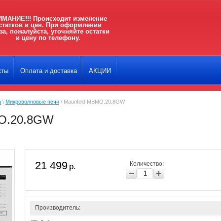
МАНИЕ!!! Происходит изменение
статков и цен. При оформлении
за, пожалуйста, уточняйте остатки
и цену по телефону.
кты
Оплата и доставка
АКЦИИ
а
\
Микроволновые печи
\ Maunfeld MBMO.20.8GW
O.20.8GW
21 499
Количество:
р.
Производитель: