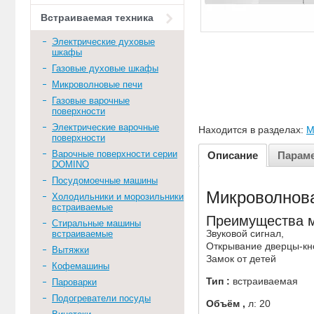
Встраиваемая техника
Электрические духовые
шкафы
Газовые духовые шкафы
Микроволновые печи
Газовые варочные
поверхности
Электрические варочные
Находится в разделах:
М
поверхности
Варочные поверхности серии
Описание
Парам
DOMINO
Посудомоечные машины
Микроволнов
Холодильники и морозильники
встраиваемые
Преимущества 
Стиральные машины
Звуковой сигнал,
встраиваемые
Открывание дверцы-кн
Вытяжки
Замок от детей
Кофемашины
Тип :
встраиваемая
Пароварки
Подогреватели посуды
Объём ,
л: 20