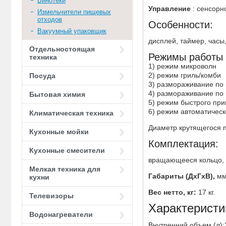
Винотеки
Управление
: сенсорн
Измельчители пищевых
отходов
Особенности:
Вакуумный упаковщик
дисплей, таймер, часы
Отдельностоящая
Режимы работы 
техника
1) режим микроволн
2) режим гриль/комби
Посуда
3) размораживание по 
4) размораживание по
Бытовая химия
5) режим быстрого при
6) режим автоматическ
Климатическая техника
Диаметр крутящегося п
Кухонные мойки
Комплектация:
Кухонные смесители
вращающееся кольцо, с
Мелкая техника для
Габариты (ДхГхВ),
мм
кухни
Вес нетто, кг:
17 кг.
Телевизоры
Характеристи
Водонагреватели
Внутренний объем (л):