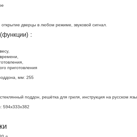
ое
, открытие дверцы в любом режиме, звуковой сигнал.
(функции) :
весу,
 времени,
готовления,
ого приготовления
оддона, мм: 255
теклянный поддон, решётка для гриля, инструкция на русском язык
: 594x333x382
ки
20 л