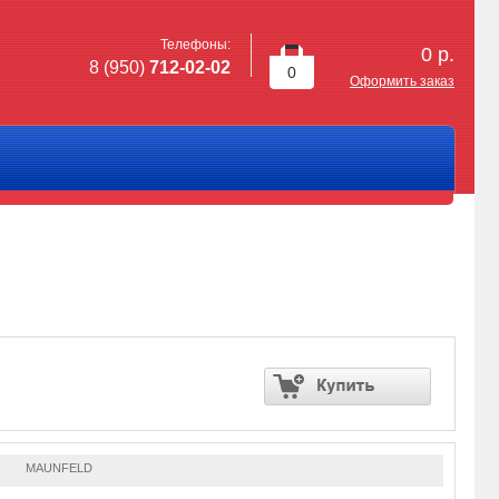
Телефоны:
0
р.
8 (950)
712-02-02
0
Оформить заказ
MAUNFELD