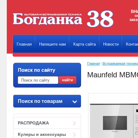
ВНИ
о
зака
Главная
Напишите нам
Карта сайта
Новости
Конта
Главная
\
Встраиваемая техник
Maunfeld MBM
Поиск по товарам
РАСПРОДАЖА
Кулеры и аксессуары