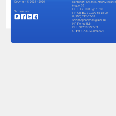
Copyright © 2014 - 2026
Белгород, Богдана Хмельницкого 
дом 38
ПН-ПТ с 10:00 до 19:00
Читайте нас::
ПР, СБ-ВС с 10:00 до 18:00
8 (950) 712-02-02
salonbogdanka38@mail.ru
ИП Попов В.В.
ИНН 312327730589
ОГРН 314312308400026