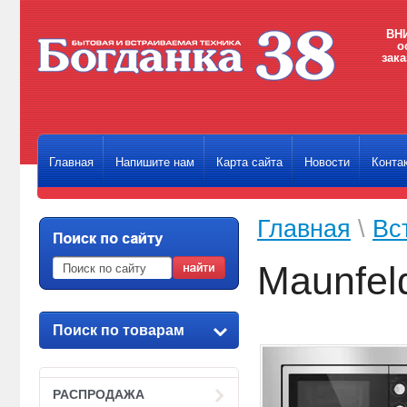
ВНИ
о
зака
Главная
Напишите нам
Карта сайта
Новости
Конта
Главная
\
Вс
Maunfel
Поиск по товарам
РАСПРОДАЖА