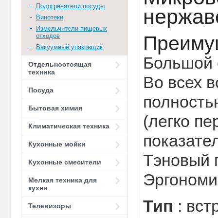
Подогреватели посуды
нержав
Винотеки
Измельчители пищевых
отходов
Преиму
Вакуумный упаковщик
Большой 
Отдельностоящая
техника
Во всех 
Посуда
полность
Бытовая химия
(легко пе
Климатическая техника
показател
Кухонные мойки
Тэновый 
Кухонные смесители
Эргономи
Мелкая техника для
кухни
Тип
: вс
Телевизоры