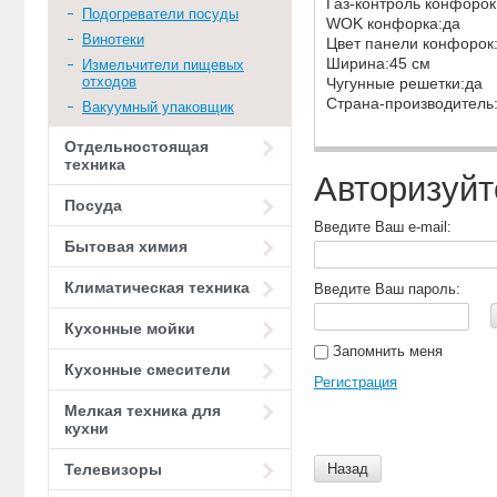
Газ-контроль конфоро
Подогреватели посуды
WOK конфорка:да
Винотеки
Цвет панели конфоро
Ширина:45 см
Измельчители пищевых
отходов
Чугунные решетки:да
Страна-производитель
Вакуумный упаковщик
Отдельностоящая
техника
Авторизуйт
Посуда
Введите Ваш e-mail:
Бытовая химия
Климатическая техника
Введите Ваш пароль:
Кухонные мойки
Запомнить меня
Кухонные смесители
Регистрация
Мелкая техника для
кухни
Назад
Телевизоры