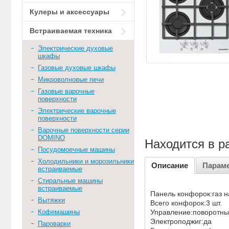
Кулеры и аксессуары
Встраиваемая техника
Электрические духовые
шкафы
Газовые духовые шкафы
Микроволновые печи
Газовые варочные
поверхности
Электрические варочные
поверхности
Варочные поверхности серии
DOMINO
Находится в р
Посудомоечные машины
Холодильники и морозильники
Описание
Парам
встраиваемые
Стиральные машины
встраиваемые
Панель конфорок:газ н
Вытяжки
Всего конфорок:3 шт.
Кофемашины
Управление:поворотн
Электроподжиг:да
Пароварки