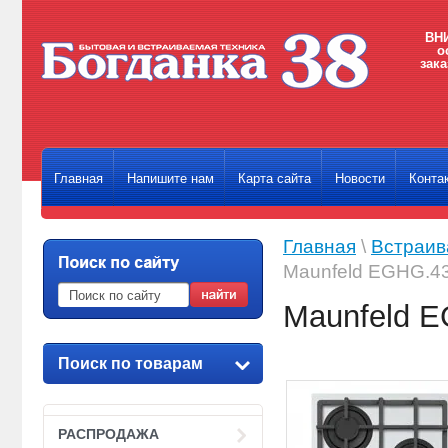
ВНИ
о
зака
Главная
Напишите нам
Карта сайта
Новости
Конта
Главная
\
Встраив
Maunfeld EGHG.4
Maunfeld 
Поиск по товарам
РАСПРОДАЖА