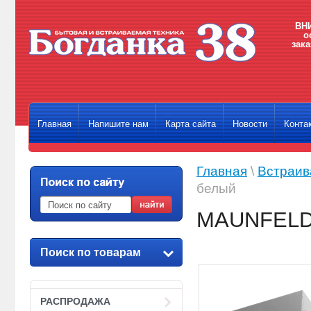
ВНИ
о
зака
Главная
Напишите нам
Карта сайта
Новости
Конта
Главная
\
Встраив
белый
MAUNFELD
Поиск по товарам
РАСПРОДАЖА