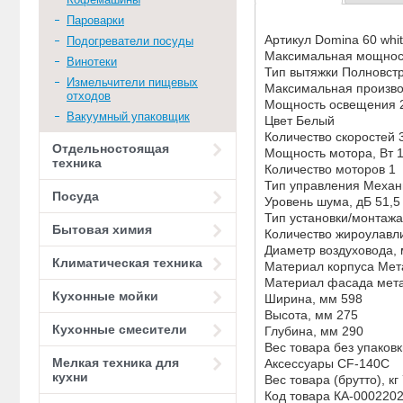
Пароварки
Артикул Domina 60 whi
Подогреватели посуды
Максимальная мощност
Винотеки
Тип вытяжки Полновст
Измельчители пищевых
Максимальная произво
отходов
Мощность освещения 2 
Вакуумный упаковщик
Цвет Белый
Количество скоростей 
Отдельностоящая
Мощность мотора, Вт 
техника
Количество моторов 1
Тип управления Механ
Посуда
Уровень шума, дБ 51,5
Тип установки/монтаж
Бытовая химия
Количество жироулавл
Диаметр воздуховода,
Климатическая техника
Материал корпуса Мет
Материал фасада мета
Кухонные мойки
Ширина, мм 598
Высота, мм 275
Кухонные смесители
Глубина, мм 290
Вес товара без упаковки
Мелкая техника для
Аксессуары CF-140C
кухни
Вес товара (брутто), кг 
Код товара КА-000220