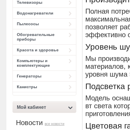
Телевизоры
Полная потре
Водонагреватели
максимальная
Пылесосы
позволяет ра
эффективно о
Обогревательные
приборы
Уровень ш
Красота и здоровье
Мы производи
Компьютеры и
материалов, 
комплектующие
уровня шума 
Генераторы
Подсветка 
Канистры
Модель осна
вт света кот
Мой кабинет
приготовлени
Новости
Цветовая г
все новости