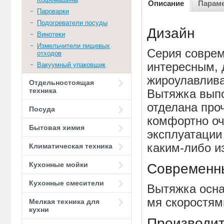
Описание
Парам
Пароварки
Подогреватели посуды
Дизайн
Винотеки
Измельчители пищевых
Серия соврем
отходов
интересным,
Вакуумный упаковщик
жироулавлив
Отдельностоящая
техника
Вытяжка выпо
отделана пр
Посуда
комфортно оч
Бытовая химия
эксплуатации
каким-либо и
Климатическая техника
Кухонные мойки
Современн
Кухонные смесители
Вытяжка осн
мя скоростям
Мелкая техника для
кухни
Производит