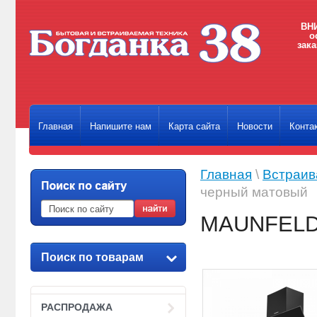
ВНИ
о
зака
Главная
Напишите нам
Карта сайта
Новости
Конта
Главная
\
Встраив
черный матовый
MAUNFELD 
Поиск по товарам
РАСПРОДАЖА