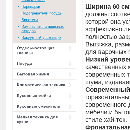
Ширина 60 с
Пароварки
должны соотве
Подогреватели посуды
Винотеки
которой она у
Измельчители пищевых
эффективно ли
отходов
полностью зак
Вакуумный упаковщик
Вытяжка, разм
Отдельностоящая
для варочных 
техника
Низкий уров
Посуда
качественных 
современных т
Бытовая химия
шума, издавае
Климатическая техника
Современный
Кухонные мойки
горизонтальны
современного 
Кухонные смесители
мебели и быто
Мелкая техника для
стиле хай-тек.
кухни
Фронатальная