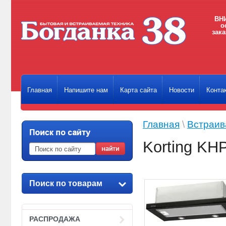
ВНИ
о
зака
Главная
Напишите нам
Карта сайта
Новости
Конта
Главная
\
Встраив
Korting KH
Поиск по товарам
РАСПРОДАЖА