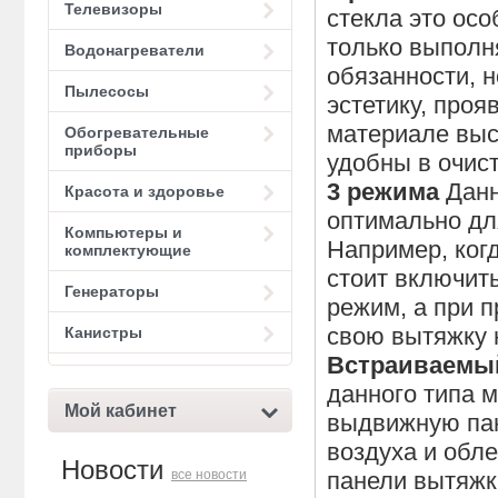
Телевизоры
стекла это осо
только выполн
Водонагреватели
обязанности, 
Пылесосы
эстетику, про
материале выс
Обогревательные
приборы
удобны в очист
3 режима
Данн
Красота и здоровье
оптимально дл
Компьютеры и
Например, ког
комплектующие
стоит включить
Генераторы
режим, а при 
свою вытяжку 
Канистры
Встраиваемы
данного типа 
Мой кабинет
выдвижную пан
воздуха и обл
Новости
панели вытяжк
все новости