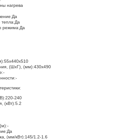
оны нагрева
чение:Да
 тепла:Да
о режима:Да
м):55x440x510
ия, (ШхГ), (мм):430x490
е:-
нности:-
теристики:
В):220-240
 (кВт):5.2
м):-
ние:Да
, (мм/кВт):145/1.2-1.6