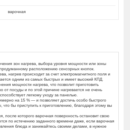
варочная
ючения зон нагрева, выбора уровня мощности или зоны
 продуманному расположению сенсорных кнопок.
а, нагрев происходит за счет электромагнитного поля и
тается одним из самых быстрых и имеет высокий КПД.
нения мощности нагрева, что позволит приготовить
 от посуды и по этой причине нагревается не очень
способствует легкому уходу за панелью.
мерно на 15 % — и позволяет достичь особо быстрого
 что бы приступить к приготовлению, благодаря этому вы
, после которого варочная поверхность остановит свою
ется по истечению заданного времени даже, если варочная
овления блюда и занимайтесь своими делами, в нужное