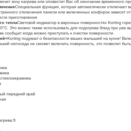
ючит зону нагрева или оповестит Вас об окончании временного пр
лючение
Специальная функция, которая автоматически отключает ва
стренного отключения панели или включенных конфорок зависит о
сти приготовления.
го тепла
Световой индикатор в варочных поверхностях Korting гор
60°С. Это можно также использовать для подогрева блюд при уже 
же сообщит когда можно приступать к очистки поверхности.
тей»
Korting подумал о безопасности ваших малышей на кухне! Вк
нький непоседа не сможет включить поверхность, это позволит бы
ника
амика
 стеклокерамика
а
ый передний край
ная
агрева:9
е