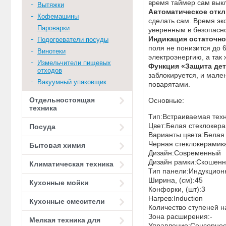
время таймер сам выкл
Вытяжки
Автоматическое отк
Кофемашины
сделать сам. Время эк
Пароварки
уверенным в безопасно
Индикация остаточно
Подогреватели посуды
поля не понизится до 
Винотеки
электроэнергию, а так 
Измельчители пищевых
Функция «Защита де
отходов
заблокируется, и мале
Вакуумный упаковщик
поварятами.
Отдельностоящая
Основные:
техника
Тип:Встраиваемая тех
Цвет:Белая стеклокер
Посуда
Варианты цвета:Белая
Черная стеклокерамик
Бытовая химия
Дизайн:Современный
Дизайн рамки:Скошенн
Климатическая техника
Тип панели:Индукцион
Ширина, (см):45
Кухонные мойки
Конфорки, (шт):3
Нагрев:Induction
Кухонные смесители
Количество ступеней н
Зона расширения:-
Мелкая техника для
Управление:Сенсорно