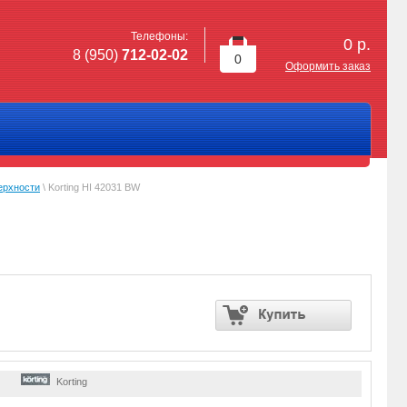
Телефоны:
0
р.
8 (950)
712-02-02
0
Оформить заказ
ерхности
\ Korting HI 42031 BW
Korting