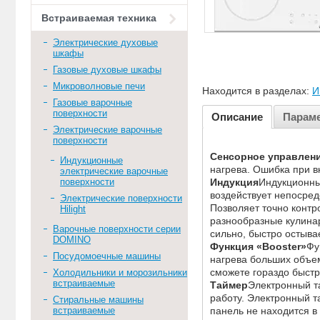
Встраиваемая техника
Электрические духовые
шкафы
Газовые духовые шкафы
Микроволновые печи
Находится в разделах:
И
Газовые варочные
поверхности
Описание
Парам
Электрические варочные
поверхности
Сенсорное управлени
Индукционные
нагрева. Ошибка при 
электрические варочные
Индукция
Индукционны
поверхности
воздействует непосред
Электрические поверхности
Позволяет точно контр
Hilight
разнообразные кулинар
Варочные поверхности серии
сильно, быстро остыва
DOMINO
Функция «Booster»
Фу
Посудомоечные машины
нагрева больших объем
сможете гораздо быст
Холодильники и морозильники
встраиваемые
Таймер
Электронный т
работу. Электронный т
Стиральные машины
панель не находится в
встраиваемые