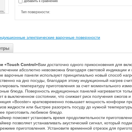
Добавить к сравнению
Тип поверхности:
ндукционные электрические варочные поверхности
етры
е «Touch Control»
Вам достаточно одного прикосновения для вкл
включении абсолютно невозможна благодаря световой индикации и
е варочные панели используют принципиально новый способ нагрев
ственно на дно посуды, благодаря этому индукционный нагрев счи
олировать температуру приготовления за счет моментального изме
ные блюда. Поверхность индукционных панелей нагревается только
ет в выключенном состоянии, что снижает риск получения ожогов и 
нкция «Booster» кратковременно повышает мощность конфорки при
ов жидкости или быстрее разогреть посуду до нужной температуры,
рее приготовить любимое блюдо.
аймер поможет установить время продолжительности приготовления
аймер позволяет устанавливать акустический сигнал, который пода
 режиме приготовления. Установите временной отрезок для пригот