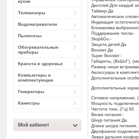
кухни
Дисплей:Для каждой з
Таймер:Да
Телевизоры
Автоматическое отклю
Индикация остаточного
Водонагреватели
Блокировка выбранног
Поддержание тепла:-
Пылесосы
Stop&Go:-
Защита детей:Да
Обогревательные
Booster:Да
приборы
Super Booster:-
Габариты, (ВхШхГ), (м
Красота и здоровье
Размер ниши встраиван
Аксессуары в комплект
Компьютеры и
Дополнительные особе
комплектующие
Дополнительные харак
Генераторы
Сетевое напряжение, (
Канистры
Мощность подключения,
Частота тока, (Гц):50
Вилка питания:-
Шнур питания:Да
Мой кабинет
Длина шнура питания, (
Двухфазное подключе
Левая дальняя конфорка