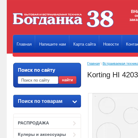
ВНИ
о
зака
Главная
Напишите нам
Карта сайта
Новости
Конта
Главная
\
Встраиваемая техник
Korting HI 42
Поиск по товарам
РАСПРОДАЖА
Кулеры и аксессуары