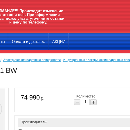
МАНИЕ!!! Происходит изменение
статков и цен. При оформлении
за, пожалуйста, уточняйте остатки
и цену по телефону.
кты
Оплата и доставка
АКЦИИ
а
\
Электрические варочные поверхности
\
Индукционные электрические варочные пов
031 BW
74 990
Количество:
р.
Производитель: