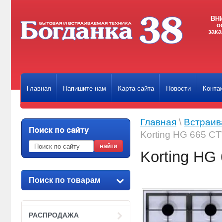
ВНИ
о
зака
Главная
Напишите нам
Карта сайта
Новости
Конта
Главная
\
Встраив
Korting HG 665 C
Korting HG
Поиск по товарам
РАСПРОДАЖА