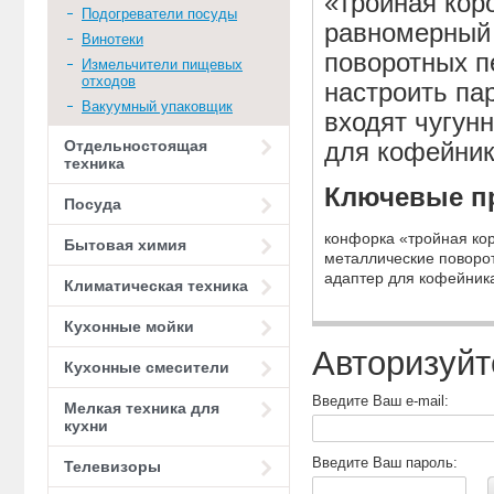
«тройная кор
Подогреватели посуды
равномерный 
Винотеки
поворотных п
Измельчители пищевых
отходов
настроить па
Вакуумный упаковщик
входят чугун
Отдельностоящая
для кофейник
техника
Ключевые п
Посуда
конфорка «тройная ко
Бытовая химия
металлические поворо
адаптер для кофейник
Климатическая техника
Кухонные мойки
Авторизуйт
Кухонные смесители
Введите Ваш e-mail:
Мелкая техника для
кухни
Введите Ваш пароль:
Телевизоры