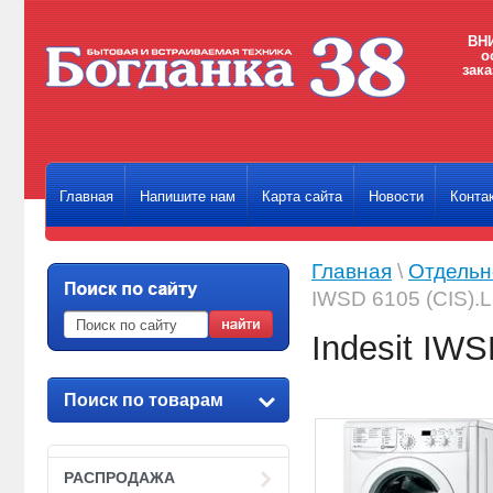
ВНИ
о
зака
Главная
Напишите нам
Карта сайта
Новости
Конта
Главная
\
Отдельн
IWSD 6105 (CIS).L
Indesit IWS
Поиск по товарам
РАСПРОДАЖА