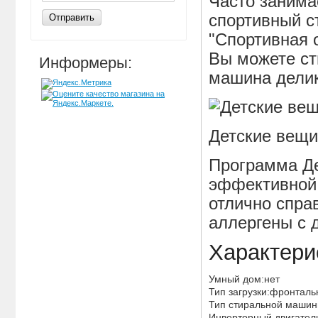
Часто занима
спортивный с
Отправить
"Спортивная 
Вы можете ст
Информеры:
машина делик
Детские вещи
Программа Де
эффективной 
отлично спра
аллергены с 
Характери
Умный дом:нет
Тип загрузки:фронтал
Тип стиральной маши
Инверторный двигател