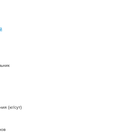
й
льник
я (кг/сут)
ров