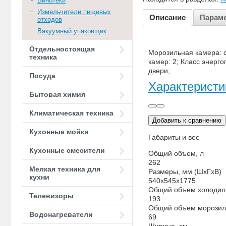
Винотеки
Измельчители пищевых
Описание
Парам
отходов
Вакуумный упаковщик
Отдельностоящая
Морозильная камера: с
техника
камер: 2; Класс энерг
двери;
Посуда
Характеристи
Бытовая химия
Климатическая техника
Добавить к сравнению
Кухонные мойки
Габариты и вес
Кухонные смесители
Общий объем, л
262
Мелкая техника для
Размеры, мм (ШхГхВ)
кухни
540x545x1775
Общий объем холодиль
Телевизоры
193
Общий объем морозил
Водонагреватели
69
Ширина, см