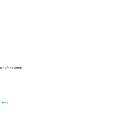
льной камеры
стема