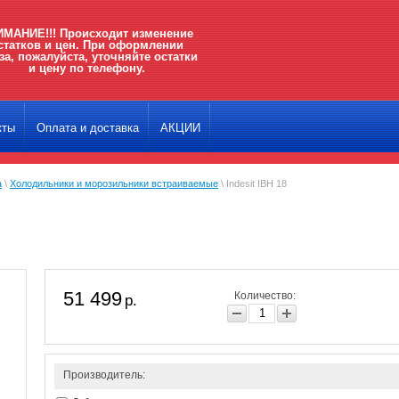
МАНИЕ!!! Происходит изменение
статков и цен. При оформлении
за, пожалуйста, уточняйте остатки
и цену по телефону.
кты
Оплата и доставка
АКЦИИ
а
\
Холодильники и морозильники встраиваемые
\ Indesit IBH 18
51 499
Количество:
р.
Производитель: