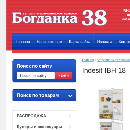
ВНИ
о
зака
Главная
Напишите нам
Карта сайта
Новости
Конта
Главная
\
Встраиваемая техник
Indesit IBH 18
Поиск по товарам
РАСПРОДАЖА
Кулеры и аксессуары