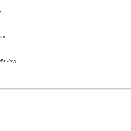
Б
ния
Вт ч/год