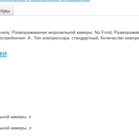
етры
низу; Размораживание морозильной камеры: No Frost; Разморажив
опотребления: A ; Тип компрессора: стандартный; Количество комп
ки
ной камеры, л
ьной камеры, л