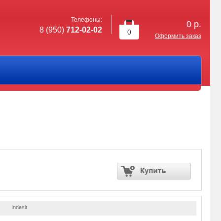
Телефоны:
0
р.
8 (950)
712-02-02
0
Оформить заказ
Indesit