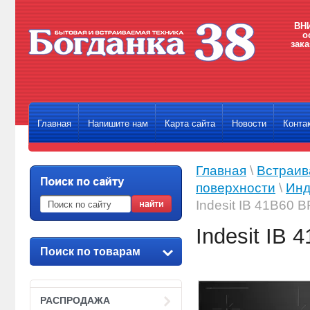
ВНИ
о
зака
Главная
Напишите нам
Карта сайта
Новости
Конта
Главная
\
Встраив
поверхности
\
Инд
Indesit IB 41B60 B
Indesit IB 
Поиск по товарам
РАСПРОДАЖА