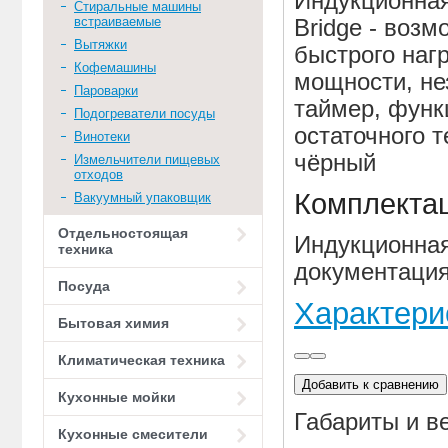
Индукционная
Стиральные машины
встраиваемые
Bridge - воз
Вытяжки
быстрого нагр
Кофемашины
мощности, не
Пароварки
таймер, функ
Подогреватели посуды
остаточного т
Винотеки
чёрный
Измельчители пищевых
отходов
Комплекта
Вакуумный упаковщик
Отдельностоящая
Индукционная
техника
документаци
Посуда
Характери
Бытовая химия
Климатическая техника
Добавить к сравнению
Кухонные мойки
Габариты и в
Кухонные смесители