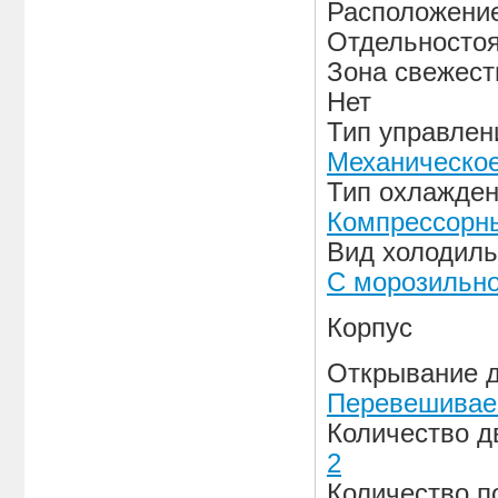
Расположени
Отдельносто
Зона свежест
Нет
Тип управлен
Механическо
Тип охлажде
Компрессорн
Вид холодиль
С морозильн
Корпус
Открывание 
Перевешивае
Количество д
2
Количество п