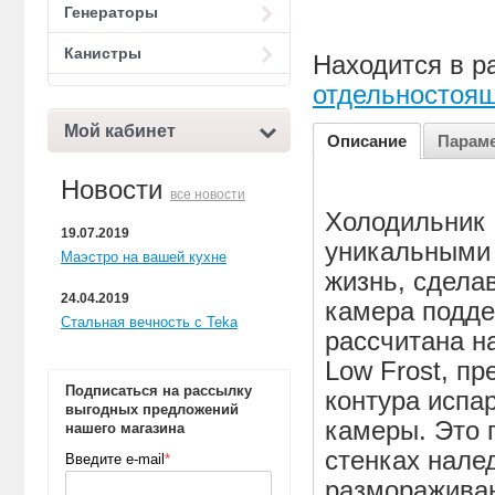
Генераторы
Канистры
Находится в р
отдельностоя
Мой кабинет
Описание
Парам
Новости
все новости
Холодильник 
19.07.2019
уникальными
Маэстро на вашей кухне
жизнь, сдела
24.04.2019
камера подде
Стальная вечность с Teka
рассчитана н
Low Frost, п
Подписаться на рассылку
контура испа
выгодных предложений
камеры. Это 
нашего магазина
стенках нале
Введите e-mail
*
разморажива