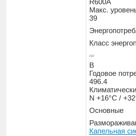
R600A
Макс. уровен
39
Энергопотреб
Класс энерго
B
Годовое потре
496.4
Климатически
N +16°C / +3
Основные
Разморажива
Капельная си