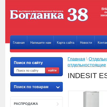
ВНИ
о
зака
Главная
Напишите нам
Карта сайта
Новости
Конта
Главная
\
Отдельн
отдельностоящие
INDESIT E
Поиск по товарам
РАСПРОДАЖА