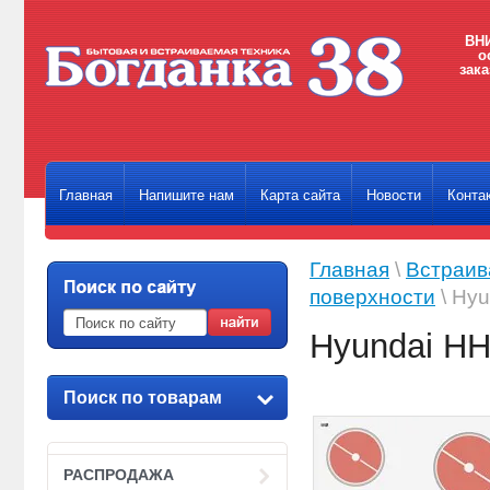
ВНИ
о
зака
Главная
Напишите нам
Карта сайта
Новости
Конта
Главная
\
Встраив
поверхности
\ Hy
Hyundai H
Поиск по товарам
РАСПРОДАЖА