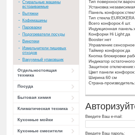
Тип поверхности:варо
Стиральные машины
встраиваемые
Установка:независима
Панель конфорок:стек
Вытяжки
Тип стекла:EUROKER
Кофемашины
Всего конфорок:4 шт.
Пароварки
Индукционная панель:
Конфорки Hi Light:да
Подогреватели посуды
Booster:нет
Винотеки
Управление:сенсорно
Измельчители пищевых
Таймер конфорок:да
отходов
Кнопка блокировки раб
Вакуумный упаковщик
Индикатор остаточного
Защитное отключение:
Отдельностоящая
Цвет панели конфоро
техника
Ширина:60 см
Страна-производитель
Посуда
Бытовая химия
Авторизуйт
Климатическая техника
Введите Ваш e-mail:
Кухонные мойки
Кухонные смесители
Введите Ваш пароль: