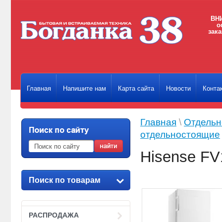
ВНИ
о
зака
Главная
Напишите нам
Карта сайта
Новости
Конта
Главная
\
Отдельн
отдельностоящие
Hisense F
Поиск по товарам
РАСПРОДАЖА