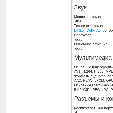
Звук
Мощность звука
40 Вт
Технология звука
DTS:X
,
Dolby Atmos
, D
Сабвуфер
есть
Объемное звучание
есть
Мультимедиа
Основные видеофайлы
AV1, H.264, H.265, M
Форматы аудиофайло
AAC, FLAC, LPCM, OPU
Основные графически
BMP, GIF, JPEG, JPG, 
Разъемы и к
Количество HDMI порт
4