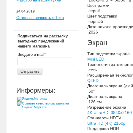
100-240 В ～ 50/60 Гц
Маэстро на вашей кухне
Цвет рамки
серый
24.04.2019
Цвет подставки
Стальная вечность с Teka
черный
Дата начала производс
2026
Подписаться на рассылку
выгодных предложений
Экран
нашего магазина
Тип подсветки экрана
Введите e-mail
*
Mini LED
Технология затемнен
есть
Отправить
Расширенная технолог
QLED
Диагональ экрана (дю
Информеры:
50"
Диагональ экрана
126 см
Разрешение экрана
4K UltraHD, 3840x2160
Стандарты HDTV
Ultra HD (4K) 2160p
Поддержка HDR