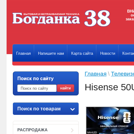
ВНИ
о
зака
Главная
Напишите нам
Карта сайта
Новости
Конта
Главная
\
Телевиз
Hisense 5
Поиск по товарам
РАСПРОДАЖА