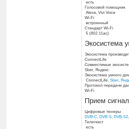
есть
Голосовой помощник
Alexa, Vivi Voice
Wi-Fi
встроенный
Стандарт Wi-Fi
5 (802.11ac)
Экосистема у
Экосистема производи
ConnectLife
Совместимые экосист
Sber, Яндекс
Экосистема умного д
ConnectLife,
Sber
,
Янд
Протокол передачи да
Wi-Fi
Прием сигна
Цифровые тюнеры
DVB-C
,
DVB-S
,
DVB-S2
Телетекст
есть