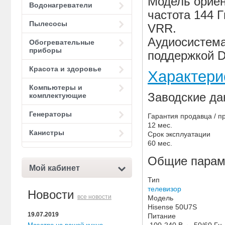
Модель ориен
Водонагреватели
частота 144 
Пылесосы
VRR.
Аудиосистема
Обогревательные
приборы
поддержкой D
Красота и здоровье
Характери
Компьютеры и
Заводские д
комплектующие
Генераторы
Гарантия продавца / п
12 мес.
Канистры
Срок эксплуатации
60 мес.
Общие парам
Мой кабинет
Тип
телевизор
Новости
все новости
Модель
Hisense 50U7S
19.07.2019
Питание