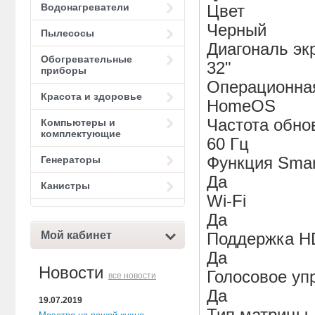
Водонагреватели
Цвет
Черный
Пылесосы
Диагональ эк
Обогревательные
32"
приборы
Операционна
Красота и здоровье
HomeOS
Частота обно
Компьютеры и
комплектующие
60 Гц
Генераторы
Функция Smar
Да
Канистры
Wi-Fi
Да
Мой кабинет
Поддержка H
Да
Новости
Голосовое уп
все новости
Да
19.07.2019