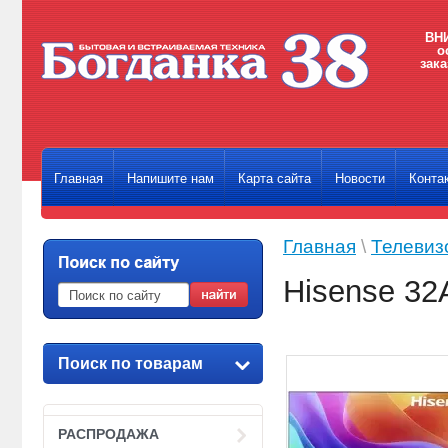
ВНИ
о
зака
Главная
Напишите нам
Карта сайта
Новости
Конта
Главная
\
Телевиз
Hisense 32
Поиск по товарам
РАСПРОДАЖА