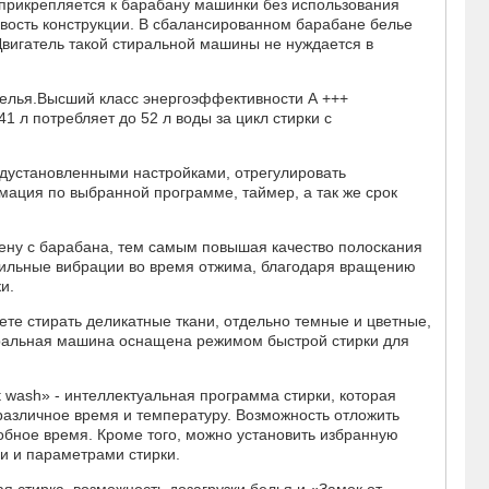
прикрепляется к барабану машинки без использования
вость конструкции. В сбалансированном барабане белье
вигатель такой стиральной машины не нуждается в
 белья.Высший класс энергоэффективности А +++
 л потребляет до 52 л воды за цикл стирки с
дустановленными настройками, отрегулировать
мация по выбранной программе, таймер, а так же срок
ену с барабана, тем самым повышая качество полоскания
сильные вибрации во время отжима, благодаря вращению
и.
те стирать деликатные ткани, отдельно темные и цветные,
тиральная машина оснащена режимом быстрой стирки для
 wash» - интеллектуальная программа стирки, которая
 различное время и температуру. Возможность отложить
добное время. Кроме того, можно установить избранную
и и параметрами стирки.
 стирка, возможность дозагрузки белья и «Замок от