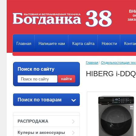
ВНИ
о
зака
Главная
Напишите нам
Карта сайта
Новости
Конта
Главная
\
Отдельностоящая тех
HIBERG i-DDQ9
Поиск по товарам
РАСПРОДАЖА
Кулеры и аксессуары