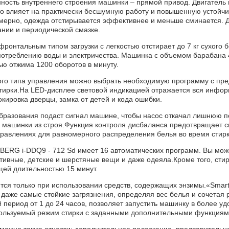
ость внутреннего строения машинки – прямой привод. Двигатель 
о влияет на практически бесшумную работу и повышенную устойчи
мерно, одежда отстирывается эффективнее и меньше сминается. Д
нии и периодической смазке.
ронтальным типом загрузки с легкостью отстирает до 7 кг сухого
потреблению воды и электричества. Машинка с объемом барабана 41
ю отжима 1200 оборотов в минуту.
го типа управления можно выбрать необходимую программу с пре
тирки.На LED-дисплее световой индикацией отражается вся инфор
окировка дверцы, замка от детей и кода ошибки.
бразования подаст сигнал машине, чтобы насос откачал лишнюю п
а машинки из строя.Функция контроля дисбаланса предотвращает 
равлениях для равномерного распределения белья во время стирк
ERG i-DDQ9 - 712 Sd имеет 16 автоматических программ. Вы може
ртивные, детские и шерстяные вещи и даже одеяла.Кроме того, с
щей длительностью 15 минут.
ся только при использовании средств, содержащих энзимы.«Smart
 даже самые стойкие загрязнения, определяя вес белья и сочетая
 период от 1 до 24 часов, позволяет запустить машинку в более у
пользуемый режим стирки с заданными дополнительными функциям
ожно также отнести: дополнительное полоскание, предварительная