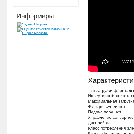
Информеры:
Характеристи
Тип загрузки:фронтал
Инверторный двигател
Максимальная загрузка
Функция сушки:нет
Подача пара:нет
Управление:сенсорно
Дисплей:да
Класс потребления эл
Класс эффективности 