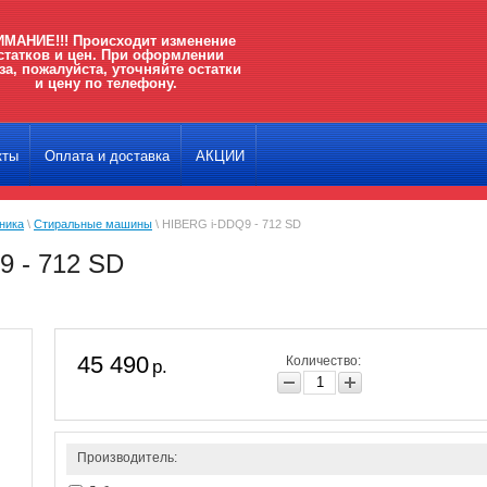
МАНИЕ!!! Происходит изменение
статков и цен. При оформлении
за, пожалуйста, уточняйте остатки
и цену по телефону.
кты
Оплата и доставка
АКЦИИ
ника
\
Стиральные машины
\ HIBERG i-DDQ9 - 712 SD
 - 712 SD
45 490
Количество:
р.
Производитель: