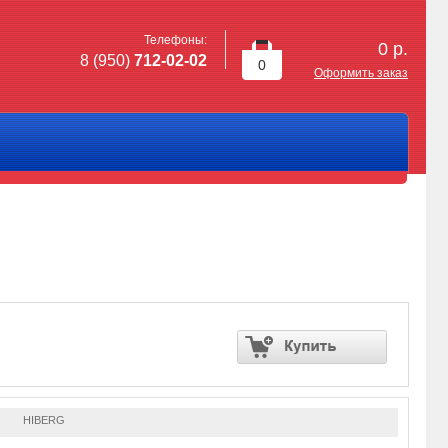
Телефоны:
0
р.
8 (950)
712-02-02
0
Оформить заказ
HIBERG