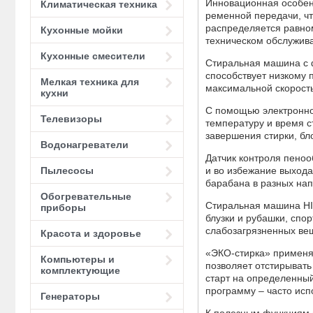
Инновационная особенн
Климатическая техника
ременной передачи, чт
распределяется равно
Кухонные мойки
техническом обслужива
Кухонные смесители
Стиральная машина с ф
способствует низкому 
Мелкая техника для
максимальной скорость
кухни
С помощью электронно
Телевизоры
температуру и время с
завершения стирки, бл
Водонагреватели
Датчик контроля пеноо
и во избежание выход
Пылесосы
барабана в разных нап
Обогревательные
Стиральная машина HIB
приборы
блузки и рубашки, спо
слабозагрязненных ве
Красота и здоровье
«ЭКО-стирка» применят
Компьютеры и
позволяет отстирывать
комплектующие
старт на определенный
программу – часто ис
Генераторы
К полезным функциям м