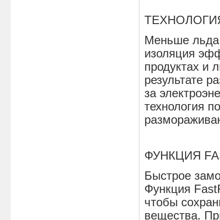
ТЕХНОЛОГИ
Меньше льда,
изоляция эфф
продуктах и л
результате р
за электроэн
технология п
размораживан
ФУНКЦИЯ F
Быстрое замо
Функция Fast
чтобы сохран
вещества. Пр