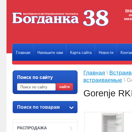
ВНИ
о
зака
Главная
Напишите нам
Карта сайта
Новости
Конта
Главная
\
Встраив
встраиваемые
\ G
Gorenje RK
Поиск по товарам
РАСПРОДАЖА