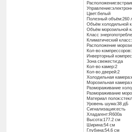
Расположение:встра
Управление:электрон
Цвет:белый
Полезный объём:260 
Объём холодильной к
Объём морозильной к
Класс энeргопотребл
Климатический класс:
Расположение морози
Кол-во компрессоров
Инверторный компрес
Зона свежести:да
Кол-во камер:2
Кол-во дверей:2
Холодильная камера:
Морозильная камера:
Размораживание холо
Размораживание моро
Материал полок:стек
Уровень шума:38 дБ
Сигнализация:есть
Хладагент:R600a
Высота:177.2 см
Ширина:54 см
Глубина:54.6 см