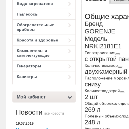
Водонагреватели
Пылесосы
Общие харак
Бренд
Обогревательные
приборы
GORENJE
Модель
Красота и здоровье
NRKI2181E1
Компьютеры и
Типвстраивания
комплектующие
с открытой па
Количествокамер
Генераторы
двухкамерный
Канистры
Расположение морози
снизу
Количестводверей
2 шт
Мой кабинет
Общий объемхолодиль
269 л
Новости
все новости
Полезный объемхолод
248 л
19.07.2019
Уровеньшума