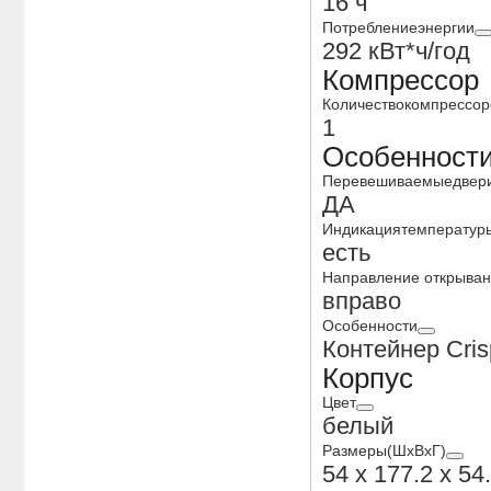
16 ч
Потреблениеэнергии
292 кВт*ч/год
Компрессор
Количествокомпрессор
1
Особенност
Перевешиваемыедвер
ДА
Индикациятемператур
есть
Направление открыва
вправо
Особенности
Контейнер Cris
Корпус
Цвет
белый
Размеры(ШхВхГ)
54 х 177.2 х 54