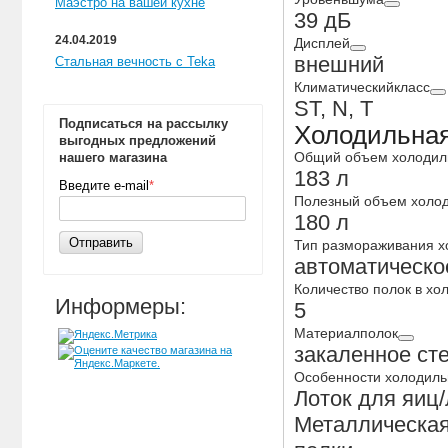
Маэстро на вашей кухне
39 дБ
24.04.2019
Дисплей
внешний
Стальная вечность с Teka
Климатическийкласс
ST, N, T
Подписаться на рассылку
Холодильная
выгодных предложений
Общий объем холодил
нашего магазина
183 л
Введите e-mail
*
Полезный объем холо
180 л
Отправить
Тип размораживания 
автоматическо
Количество полок в х
Информеры:
5
Материалполок
закаленное ст
Особенности холодил
Лоток для яиц/
Металлическая