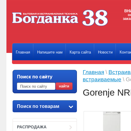
ВНИ
о
зака
Главная
Напишите нам
Карта сайта
Новости
Конта
Главная
\
Встраив
встраиваемые
\ G
Gorenje N
Поиск по товарам
РАСПРОДАЖА