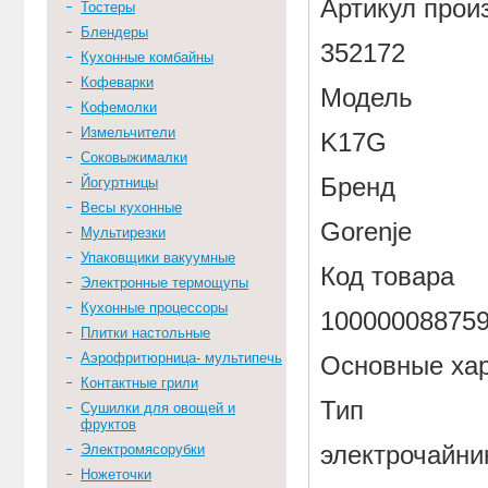
Артикул прои
Тостеры
Блендеры
352172
Кухонные комбайны
Кофеварки
Модель
Кофемолки
Измельчители
K17G
Соковыжималки
Бренд
Йогуртницы
Весы кухонные
Gorenje
Мультирезки
Упаковщики вакуумные
Код товара
Электронные термощупы
Кухонные процессоры
10000008875
Плитки настольные
Аэрофритюрница- мультипечь
Основные хар
Контактные грили
Тип
Сушилки для овощей и
фруктов
Электромясорубки
электрочайни
Ножеточки