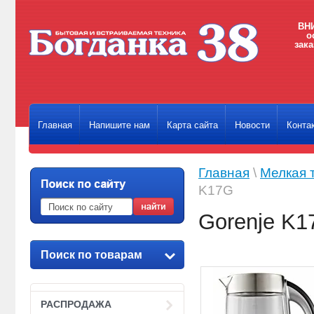
ВНИ
о
зака
Главная
Напишите нам
Карта сайта
Новости
Конта
Главная
\
Мелкая 
K17G
Gorenje K1
Поиск по товарам
РАСПРОДАЖА