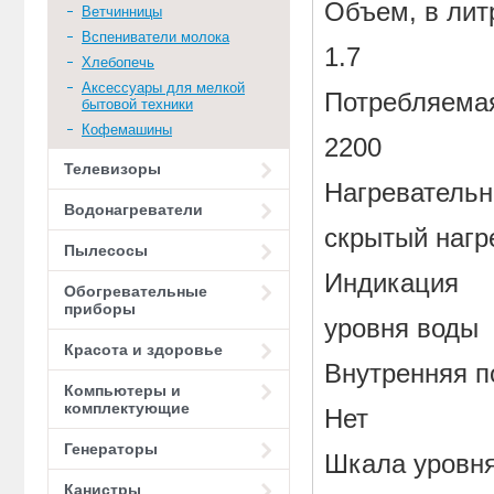
Объем, в лит
Ветчинницы
Вспениватели молока
1.7
Хлебопечь
Аксессуары для мелкой
Потребляемая
бытовой техники
Кофемашины
2200
Телевизоры
Нагревательн
Водонагреватели
скрытый нагр
Пылесосы
Индикация
Обогревательные
приборы
уровня воды
Красота и здоровье
Внутренняя п
Компьютеры и
комплектующие
Нет
Генераторы
Шкала уровн
Канистры