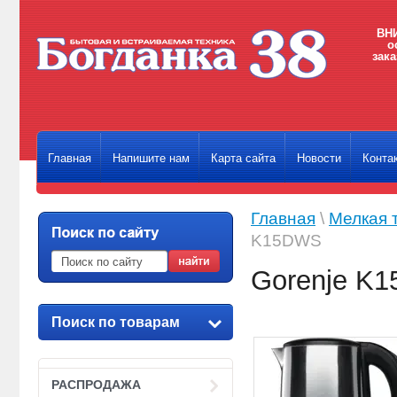
ВНИ
о
зака
Главная
Напишите нам
Карта сайта
Новости
Конта
Главная
\
Мелкая 
K15DWS
Gorenje K
Поиск по товарам
РАСПРОДАЖА