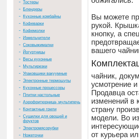
обжигались.
Тостеры
Блендеры
Вы можете пр
Кухонные комбайны
Кофеварки
рукой. Крышк
Кофемолки
кнопку, а сп
Измельчители
предотвращае
Соковыжималки
вашего чайник
Йогуртницы
Весы кухонные
Комплекта
Мультирезки
Упаковщики вакуумные
чайник, доку
Электронные термощупы
усмотрение и
Кухонные процессоры
Продавца ост
Плитки настольные
изменений в 
Аэрофритюрница- мультипечь
страну произ
Контактные грили
Сушилки для овощей и
модели. Во и
фруктов
интересующие
Электромясорубки
от курьера и
Ножеточки