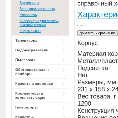
справочный х
Ветчинницы
Вспениватели молока
Характери
Хлебопечь
Аксессуары для мелкой
бытовой техники
Кофемашины
Добавить к сравнению
Телевизоры
Корпус
Водонагреватели
Материал кор
Металл/пласт
Пылесосы
Подсветка
Обогревательные
приборы
Нет
Размеры, мм
Красота и здоровье
231 х 158 х 2
Компьютеры и
Вес товара, г
комплектующие
1200
Генераторы
Конструкция 
Вращение под
Канистры