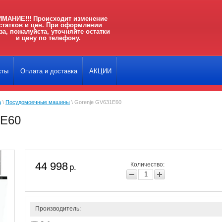
МАНИЕ!!! Происходит изменение
статков и цен. При оформлении
за, пожалуйста, уточняйте остатки
и цену по телефону.
кты
Оплата и доставка
АКЦИИ
а
\
Посудомоечные машины
\ Gorenje GV631E60
1E60
44 998
Количество:
р.
Производитель: