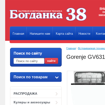
ВНИ
о
зака
Главная
Напишите нам
Карта сайта
Новости
Конта
Главная
\
Встраиваемая техник
Gorenje GV63
Поиск по товарам
РАСПРОДАЖА
Кулеры и аксессуары