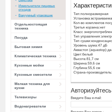
Винотеки
Характеристи
Измельчители пищевых
отходов
Тип:полноразмерная
Вакуумный упаковщик
Установка:встраиваем
Кол-во комплектов пос
Отдельностоящая
Третья корзина:нет
техника
Класс энергопотребле
Тип управления:элект
Посуда
Тип сушки:конденсаци
Уровень шума:47 дБ
Бытовая химия
Аквастоп (aquastop):д
Цвет:белый
Климатическая техника
Высота:81,7 см
Ширина:59,6 см
Кухонные мойки
Глубина:55,6 см
Страна-производител
Кухонные смесители
Мелкая техника для
кухни
Авторизуйтесь
Телевизоры
Введите Ваш e-mail:
Водонагреватели
Введите Ваш пароль: