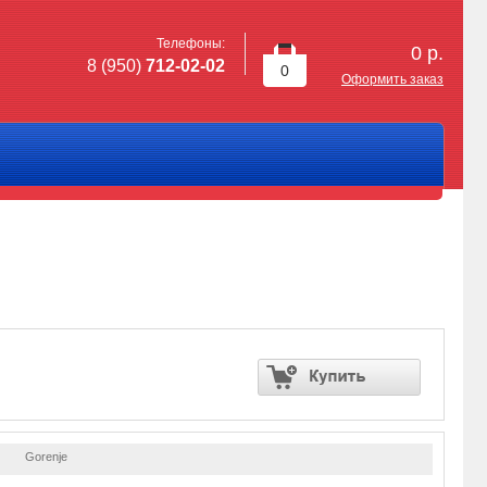
Телефоны:
0
р.
8 (950)
712-02-02
0
Оформить заказ
Gorenje