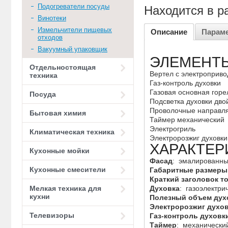
Подогреватели посуды
Находится в р
Винотеки
Измельчители пищевых
Описание
Парам
отходов
Вакуумный упаковщик
ЭЛЕМЕНТ
Отдельностоящая
Вертел с электроприв
техника
Газ-контроль духовки
Газовая основная горе
Посуда
Подсветка духовки дво
Проволочные направ
Бытовая химия
Таймер механический
Электрогриль
Климатическая техника
Электророзжиг духовки
ХАРАКТЕР
Кухонные мойки
Фасад
: эмалированн
Кухонные смесители
Габаритные размеры
Краткий заголовок т
Духовка
: газоэлектри
Мелкая техника для
кухни
Полезный объем духо
Электророзжиг духо
Телевизоры
Газ-контроль духовк
Таймер
: механически