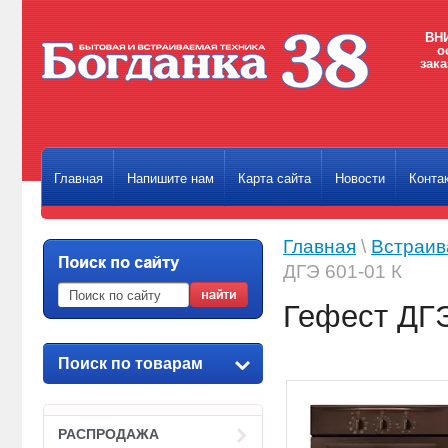
ВНИ
о
зака
Главная
Напишите нам
Карта сайта
Новости
Конта
Главная
\
Встраив
ДГЭ 601-01 К
Гефест ДГЭ
Поиск по товарам
РАСПРОДАЖА