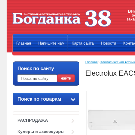
ВНИ
о
зака
Главная
Напишите нам
Карта сайта
Новости
Конта
Главная
\
Климатическая техни
Electrolux EAC
Поиск по товарам
РАСПРОДАЖА
Кулеры и аксессуары