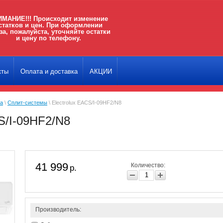
МАНИЕ!!! Происходит изменение
статков и цен. При оформлении
за, пожалуйста, уточняйте остатки
и цену по телефону.
кты
Оплата и доставка
АКЦИИ
ка
\
Сплит-системы
\ Electrolux EACS/I-09HF2/N8
S/I-09HF2/N8
41 999
Количество:
р.
Производитель: