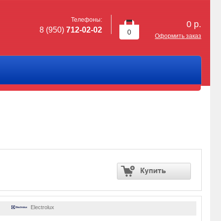
Телефоны:
0
р.
8 (950)
712-02-02
0
Оформить заказ
Electrolux