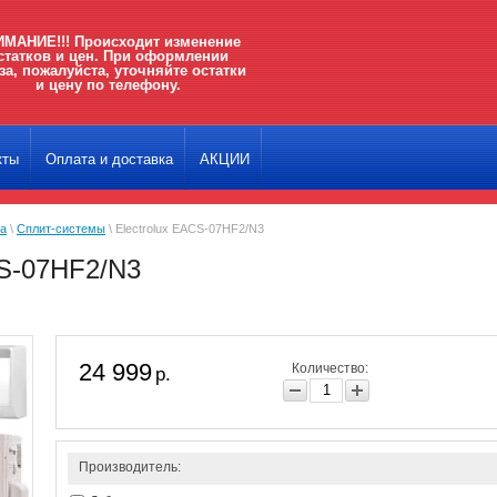
МАНИЕ!!! Происходит изменение
статков и цен. При оформлении
за, пожалуйста, уточняйте остатки
и цену по телефону.
кты
Оплата и доставка
АКЦИИ
ка
\
Сплит-системы
\ Electrolux EACS-07HF2/N3
CS-07HF2/N3
24 999
Количество:
р.
Производитель: