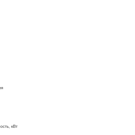
ия
сть, кВт