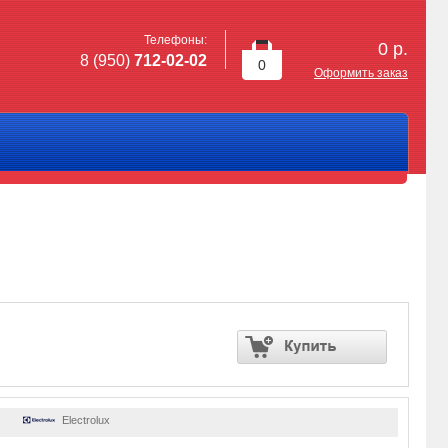
Телефоны:
0
р.
8 (950)
712-02-02
0
Оформить заказ
Electrolux