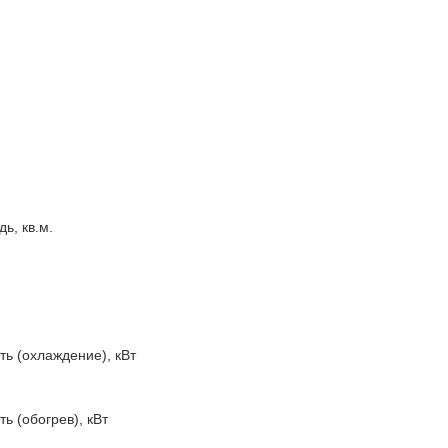
ь, кв.м.
ь (охлаждение), кВт
 (обогрев), кВт