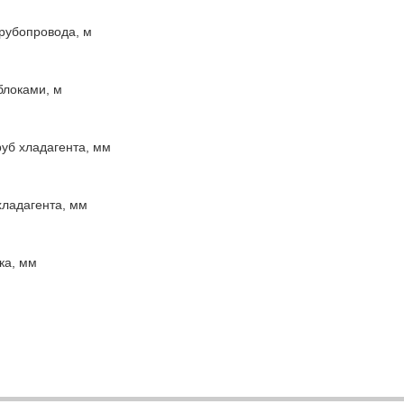
рубопровода, м
блоками, м
уб хладагента, мм
хладагента, мм
ка, мм