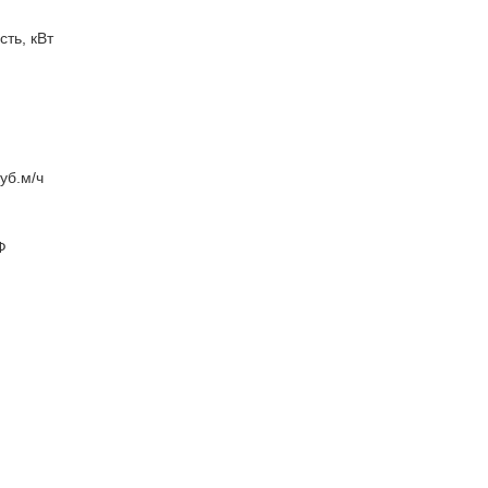
ть, кВт
уб.м/ч
Ф