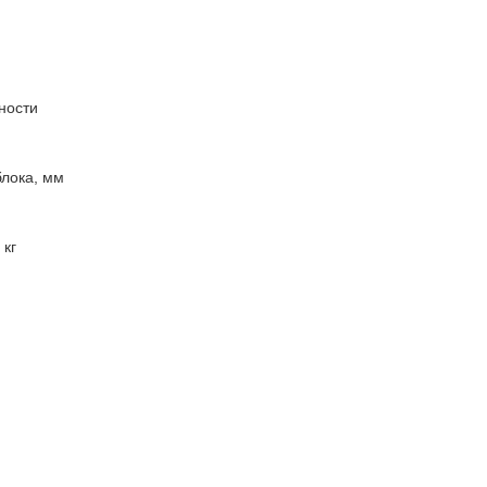
ности
блока, мм
 кг
м