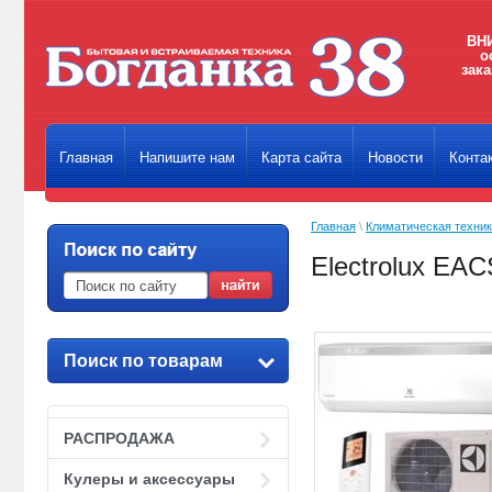
ВНИ
о
зака
Главная
Напишите нам
Карта сайта
Новости
Конта
Главная
\
Климатическая техни
Electrolux EA
Поиск по товарам
РАСПРОДАЖА
Кулеры и аксессуары