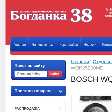
ВНИ
о
зака
Главная
Напишите нам
Карта сайта
Новости
Конта
Главная
\
Отдельн
WQK25200ME
BOSCH WQ
Поиск по товарам
РАСПРОДАЖА