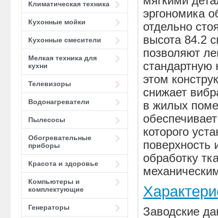
мягкими дета
Климатическая техника
эргономика о
Кухонные мойки
отдельно сто
высота 84.2 с
Кухонные смесители
позволяют ле
Мелкая техника для
стандартную 
кухни
этом конструк
Телевизоры
снижает вибр
Водонагреватели
в жилых поме
обеспечивает
Пылесосы
которого уст
Обогревательные
поверхность 
приборы
обработку тк
Красота и здоровье
механическим
Компьютеры и
Характери
комплектующие
Генераторы
Заводские д