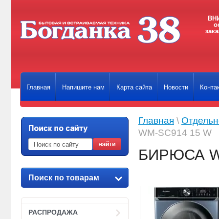
ВНИ
о
зака
Главная
Напишите нам
Карта сайта
Новости
Конта
Главная
\
Отдельн
WM-SC914 15 W
БИРЮСА W
Поиск по товарам
РАСПРОДАЖА