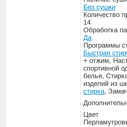
Без сушки
Количество п
14
Обработка п
Да
Программы с
Быстрая стир
+ отжим, Нас
спортивной о
белья, Стирк
изделий из ш
стирка
, Зама
Дополнитель
Цвет
Перламутровы