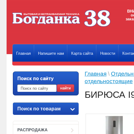
ВНИ
о
зака
Главная
Напишите нам
Карта сайта
Новости
Конта
Главная
\
Отдельн
отдельностоящие
БИРЮСА I
Поиск по товарам
РАСПРОДАЖА