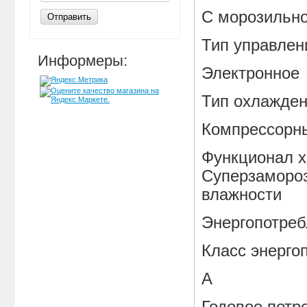
С морозильн
Отправить
Тип управлен
Информеры:
Электронное
Тип охлажде
Компрессорн
Функционал х
Суперзамороз
влажности
Энергопотреб
Класс энерго
A
Годовое потре