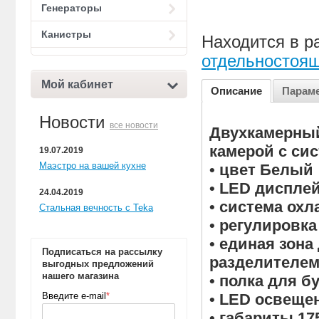
Генераторы
Канистры
Находится в р
отдельностоя
Мой кабинет
Описание
Парам
Новости
все новости
Двухкамерный
камерой с сис
19.07.2019
Маэстро на вашей кухне
• цвет Белый
• LED диспле
24.04.2019
• система охл
Стальная вечность с Teka
• регулировка
• единая зона
Подписаться на рассылку
разделителе
выгодных предложений
нашего магазина
• полка для б
Введите e-mail
*
• LED освеще
• габариты 17