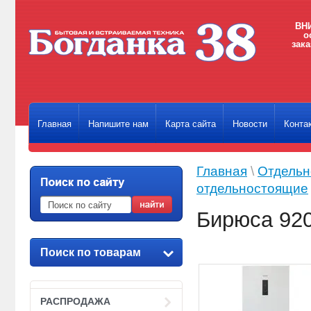
ВНИ
о
зака
Главная
Напишите нам
Карта сайта
Новости
Конта
Главная
\
Отдельн
отдельностоящие
Бирюса 92
Поиск по товарам
РАСПРОДАЖА