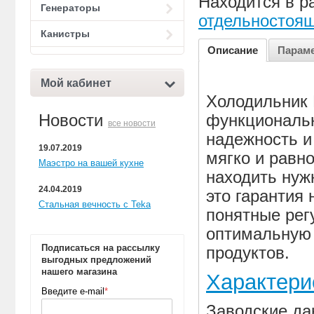
Находится в р
Генераторы
отдельностоя
Канистры
Описание
Парам
Мой кабинет
Холодильник 
Новости
функциональн
все новости
надежность и
19.07.2019
мягко и равн
Маэстро на вашей кухне
находить нуж
24.04.2019
это гарантия
Стальная вечность с Teka
понятные рег
оптимальную 
Подписаться на рассылку
продуктов.
выгодных предложений
нашего магазина
Характери
Введите e-mail
*
Заводские д