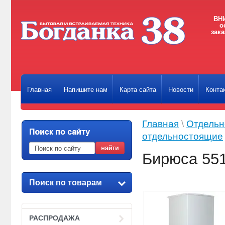
ВНИ
о
зака
Главная
Напишите нам
Карта сайта
Новости
Конта
Главная
\
Отдельн
отдельностоящие
Бирюса 55
Поиск по товарам
РАСПРОДАЖА