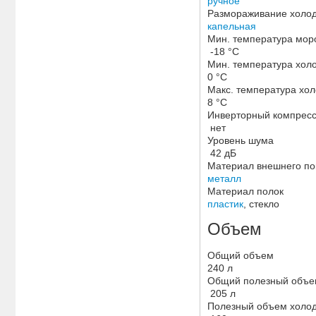
ручное
Размораживание холо
капельная
Мин. температура мор
-18 °C
Мин. температура хол
0 °C
Макс. температура хо
8 °C
Инверторный компрес
нет
Уровень шума
42 дБ
Материал внешнего по
металл
Материал полок
пластик
, стекло
Объем
Общий объем
240 л
Общий полезный объ
205 л
Полезный объем холо