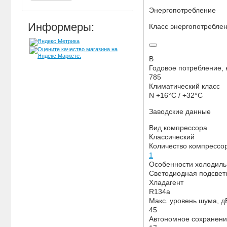
Энергопотребление
Информеры:
Класс энергопотребле
B
Годовое потребление, к
785
Климатический класс
N +16°C / +32°C
Заводские данные
Вид компрессора
Классический
Количество компрессо
1
Особенности холодиль
Светодиодная подсвет
Хладагент
R134a
Макс. уровень шума, д
45
Автономное сохранени