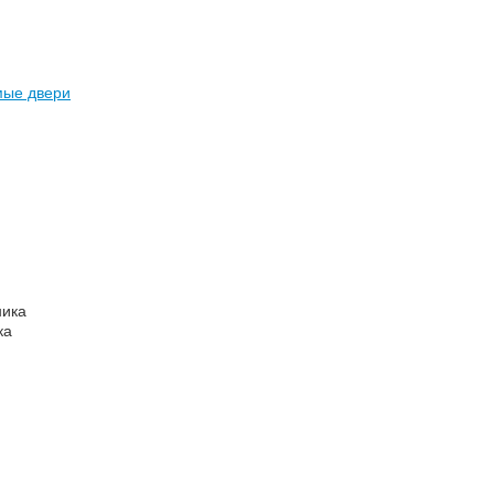
ые двери
ника
ка