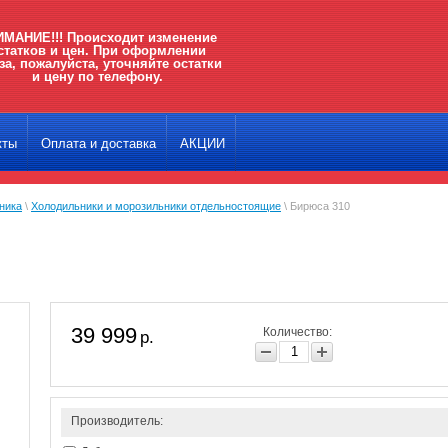
МАНИЕ!!! Происходит изменение
статков и цен. При оформлении
за, пожалуйста, уточняйте остатки
и цену по телефону.
кты
Оплата и доставка
АКЦИИ
ника
\
Холодильники и морозильники отдельностоящие
\ Бирюса 310
39 999
Количество:
р.
Производитель: