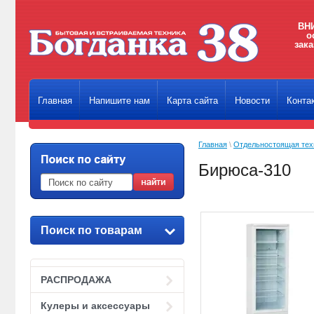
ВНИ
о
зака
Главная
Напишите нам
Карта сайта
Новости
Конта
Главная
\
Отдельностоящая тех
Бирюса-310
Поиск по товарам
РАСПРОДАЖА
Кулеры и аксессуары