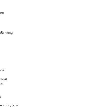
ния
Вт ч/год
ров
ника
ка
Б
е холода, ч