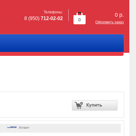
Телефоны:
0
р.
8 (950)
712-02-02
0
Оформить заказ
Атлант