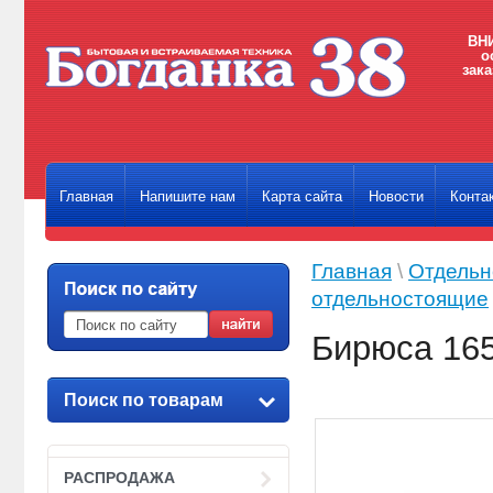
ВНИ
о
зака
Главная
Напишите нам
Карта сайта
Новости
Конта
Главная
\
Отдельн
отдельностоящие
Бирюса 16
Поиск по товарам
РАСПРОДАЖА