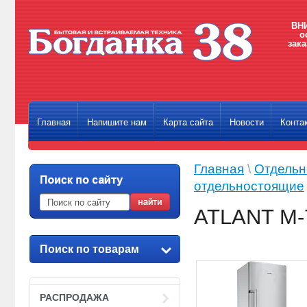
ВНИ
о
зака
Главная
Напишите нам
Карта сайта
Новости
Конта
Главная
\
Отдельн
отдельностоящие
ATLANT М-
Поиск по товарам
РАСПРОДАЖА