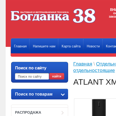
ВНИ
о
зака
Главная
Напишите нам
Карта сайта
Новости
Конта
Главная
\
Отдельн
отдельностоящие
ATLANT ХМ
Поиск по товарам
РАСПРОДАЖА