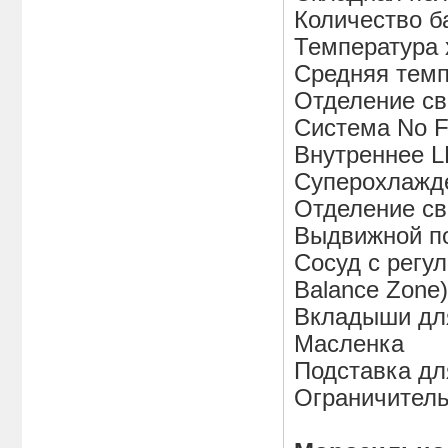
Количество ба
Температура 
Средняя темп
Отделение св
Система No Fr
Внутреннее 
Суперохлажд
Отделение св
Выдвижной по
Cосуд с регу
Balance Zon
Вкладыши дл
Масленка
Подставка д
Ограничитель