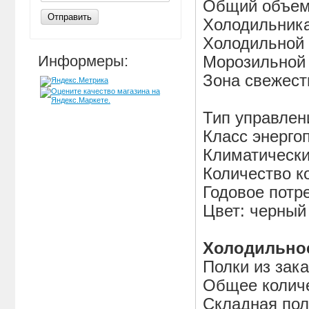
Общий объем
Отправить
Холодильника 
Холодильной к
Информеры:
Морозильной 
Зона свежести
Тип управлен
Класс энерго
Климатически
Количество к
Годовое потр
Цвет: черный
Холодильное
Полки из зак
Общее количе
Складная пол