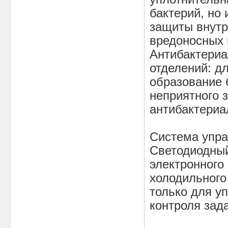
бактерий, но
защиты внутр
вредоносных 
Антибактериа
отделений: д
образование 
неприятного 
антибактериа
Cистема упр
Светодиодный
электронного
холодильного 
только для у
контроля зад