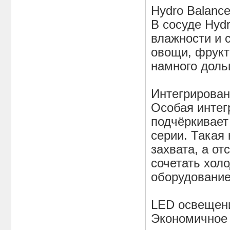
Hydro Balanc
В сосуде Hyd
влажности и 
овощи, фрукт
намного дол
Интегрирован
Особая интег
подчёркивае
серии. Такая
захвата, а о
сочетать хол
оборудовани
LED освещен
Экономичное 