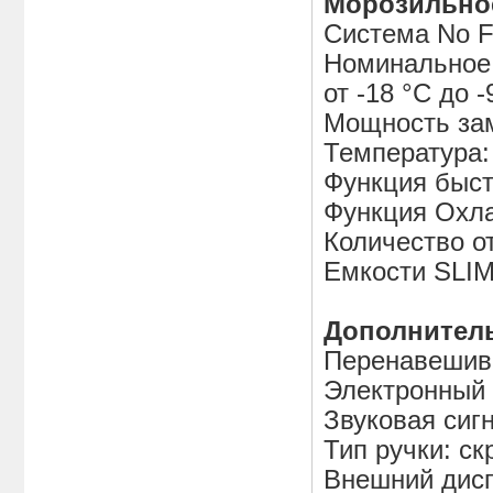
Морозильное
Система No Fr
Номинальное
от -18 °C до 
Мощность зам
Температура:
Функция быст
Функция Охл
Количество от
Емкости SLIM
Дополнител
Перенавеши
Электронный 
Звуковая сиг
Тип ручки: ск
Внешний ди