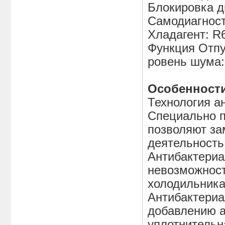
Блокировка 
Самодиагнос
Хладагент: R
Функция Отпу
ровень шума:
Особенности
Технология а
Cпециально 
позволяют за
деятельность
Антибактериа
невозможност
холодильника
Антибактериа
добавлению а
уплотнительна